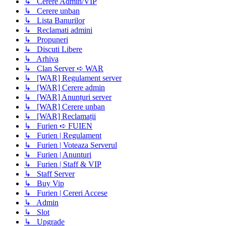
↳ Cerere Admin/VIP
↳ Cerere unban
↳ Lista Banurilor
↳ Reclamati admini
↳ Propuneri
↳ Discuti Libere
↳ Arhiva
↳ Clan Server ➪ WAR
↳ [WAR] Regulament server
↳ [WAR] Cerere admin
↳ [WAR] Anunțuri server
↳ [WAR] Cerere unban
↳ [WAR] Reclamații
↳ Furien ➪ FUIEN
↳ Furien | Regulament
↳ Furien | Voteaza Serverul
↳ Furien | Anunturi
↳ Furien | Staff & VIP
↳ Staff Server
↳ Buy Vip
↳ Furien | Cereri Accese
↳ Admin
↳ Slot
↳ Upgrade