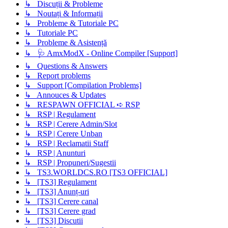
↳ Discuții & Probleme
↳ Noutați & Informații
↳ Probleme & Tutoriale PC
↳ Tutoriale PC
↳ Probleme & Asistență
↳ 🩺 AmxModX - Online Compiler [Support]
↳ Questions & Answers
↳ Report problems
↳ Support [Compilation Problems]
↳ Annouces & Updates
↳ RESPAWN OFFICIAL ➪ RSP
↳ RSP | Regulament
↳ RSP | Cerere Admin/Slot
↳ RSP | Cerere Unban
↳ RSP | Reclamatii Staff
↳ RSP | Anunturi
↳ RSP | Propuneri/Sugestii
↳ TS3.WORLDCS.RO [TS3 OFFICIAL]
↳ [TS3] Regulament
↳ [TS3] Anunț-uri
↳ [TS3] Cerere canal
↳ [TS3] Cerere grad
↳ [TS3] Discutii