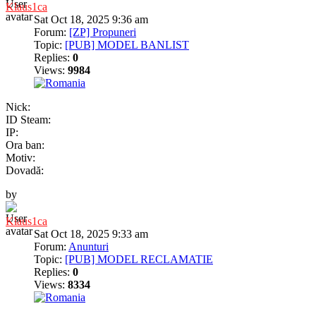
Klaus1ca
Sat Oct 18, 2025 9:36 am
Forum:
[ZP] Propuneri
Topic:
[PUB] MODEL BANLIST
Replies:
0
Views:
9984
Nick:
ID Steam:
IP:
Ora ban:
Motiv:
Dovadă:
by
Klaus1ca
Sat Oct 18, 2025 9:33 am
Forum:
Anunturi
Topic:
[PUB] MODEL RECLAMATIE
Replies:
0
Views:
8334