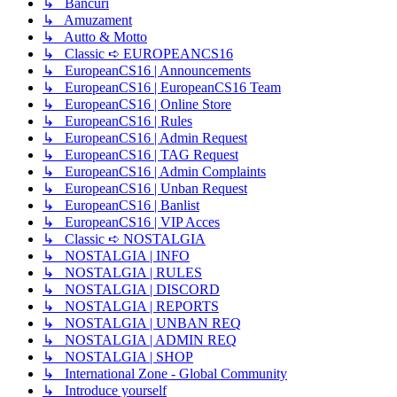
↳ Bancuri
↳ Amuzament
↳ Autto & Motto
↳ Classic ➪ EUROPEANCS16
↳ EuropeanCS16 | Announcements
↳ EuropeanCS16 | EuropeanCS16 Team
↳ EuropeanCS16 | Online Store
↳ EuropeanCS16 | Rules
↳ EuropeanCS16 | Admin Request
↳ EuropeanCS16 | TAG Request
↳ EuropeanCS16 | Admin Complaints
↳ EuropeanCS16 | Unban Request
↳ EuropeanCS16 | Banlist
↳ EuropeanCS16 | VIP Acces
↳ Classic ➪ NOSTALGIA
↳ NOSTALGIA | INFO
↳ NOSTALGIA | RULES
↳ NOSTALGIA | DISCORD
↳ NOSTALGIA | REPORTS
↳ NOSTALGIA | UNBAN REQ
↳ NOSTALGIA | ADMIN REQ
↳ NOSTALGIA | SHOP
↳ International Zone - Global Community
↳ Introduce yourself