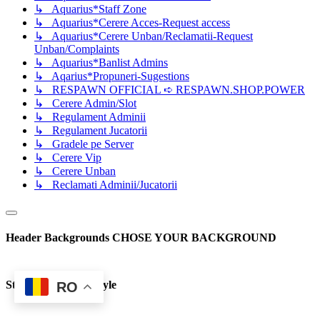
↳ Aquarius*Staff Zone
↳ Aquarius*Cerere Acces-Request access
↳ Aquarius*Cerere Unban/Reclamatii-Request
Unban/Complaints
↳ Aquarius*Banlist Admins
↳ Aqarius*Propuneri-Sugestions
↳ RESPAWN OFFICIAL ➪ RESPAWN.SHOP.POWER
↳ Cerere Admin/Slot
↳ Regulament Adminii
↳ Regulament Jucatorii
↳ Gradele pe Server
↳ Cerere Vip
↳ Cerere Unban
↳ Reclamati Adminii/Jucatorii
Header Backgrounds
CHOSE YOUR BACKGROUND
Styles
Chose your style
RO