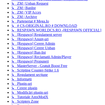
↳ ZM | Unban Request
↳ ZM | Banlist
↳ ZM | VIP Acces
↳ ZM | Archive
↳ Parteneriat # Mega.Io
↳ # CS-ORIGINAL.RO # DOWNLOAD
↳ RESPAWN.WORLDCS.RO -[RESPAWN OFFICIAL]
↳ [Respawn] Regulament server
↳ [Respawn] Anunț-uri
↳ [Respawn] Cerere Admin
↳ [Respawn] Cerere Unban
↳ [Respawn] Ban-list
↳ [Respawn] Reclamatii Admin/Player
↳ [Respawn] Propuneri
↳ MasterServer - Gratuit Boost Free
↳ Scripting Counter-Strike 1.6
↳ Regulament secțiune
↳ Informații
↳ Plugin-uri
↳ Cerere plugin
↳ Modificări plugin-uri
↳ Tutoriale AmxModX
↳ Scripters Zone