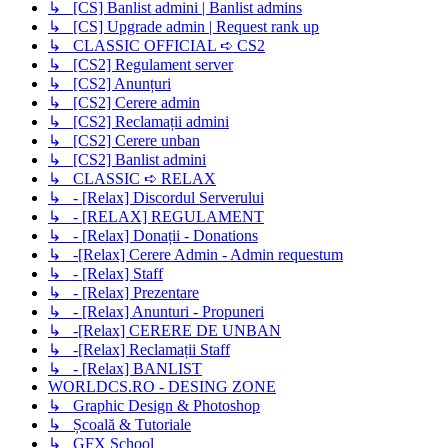
↳ [CS] Banlist admini | Banlist admins
↳ [CS] Upgrade admin | Request rank up
↳ CLASSIC OFFICIAL ➪ CS2
↳ [CS2] Regulament server
↳ [CS2] Anunțuri
↳ [CS2] Cerere admin
↳ [CS2] Reclamații admini
↳ [CS2] Cerere unban
↳ [CS2] Banlist admini
↳ CLASSIC ➪ RELAX
↳ - [Relax] Discordul Serverului
↳ - [RELAX] REGULAMENT
↳ - [Relax] Donații - Donations
↳ -[Relax] Cerere Admin - Admin requestum
↳ - [Relax] Staff
↳ - [Relax] Prezentare
↳ - [Relax] Anunturi - Propuneri
↳ -[Relax] CERERE DE UNBAN
↳ -[Relax] Reclamații Staff
↳ - [Relax] BANLIST
WORLDCS.RO - DESING ZONE
↳ Graphic Design & Photoshop
↳ Școală & Tutoriale
↳ GFX School