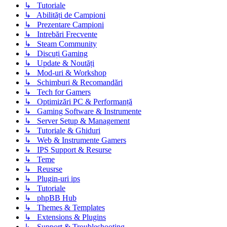
↳ Tutoriale
↳ Abilități de Campioni
↳ Prezentare Campioni
↳ Intrebări Frecvente
↳ Steam Community
↳ Discuți Gaming
↳ Update & Noutăți
↳ Mod-uri & Workshop
↳ Schimburi & Recomandări
↳ Tech for Gamers
↳ Optimizări PC & Performanță
↳ Gaming Software & Instrumente
↳ Server Setup & Management
↳ Tutoriale & Ghiduri
↳ Web & Instrumente Gamers
↳ IPS Support & Resurse
↳ Teme
↳ Reusrse
↳ Plugin-uri ips
↳ Tutoriale
↳ phpBB Hub
↳ Themes & Templates
↳ Extensions & Plugins
↳ Support & Troubleshooting