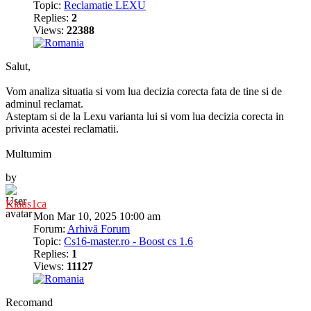
Topic:
Reclamatie LEXU
Replies:
2
Views:
22388
Salut,
Vom analiza situatia si vom lua decizia corecta fata de tine si de
adminul reclamat.
Asteptam si de la Lexu varianta lui si vom lua decizia corecta in
privinta acestei reclamatii.
Multumim
by
Klaus1ca
Mon Mar 10, 2025 10:00 am
Forum:
Arhivă Forum
Topic:
Cs16-master.ro - Boost cs 1.6
Replies:
1
Views:
11127
Recomand