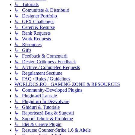
↳ Tutorials
↳ Comunitate & Distribuiri
↳ Designer Portfolio
↳ GFX Challenges
↳ Cereri & Resurse
↳ Rank Requests
↳ Work Requests
↳ Resources
↳ Gifts
↳ Feedback & Comentarii
↳ Design Critiques / Feedback
↳ Archive / Completed Requests
↳ Regulament Secțiune
↳ FAQ / Rules / Guidelines
WORLDCS.RO - GAMING ZONE & RESOURCES
↳ Community-Developed Plugins
↳ Plugin-uri Lansate
↳ Plugin-uri În Dezvolvare
↳ Ghiduri & Tutoriale
↳ Raportează Bug & Sugestii
↳ Suport Tehnic & Probleme
↳ Idei & Cerere Plugin
↳ Resurse Counter-Strike 1.6 & Altele