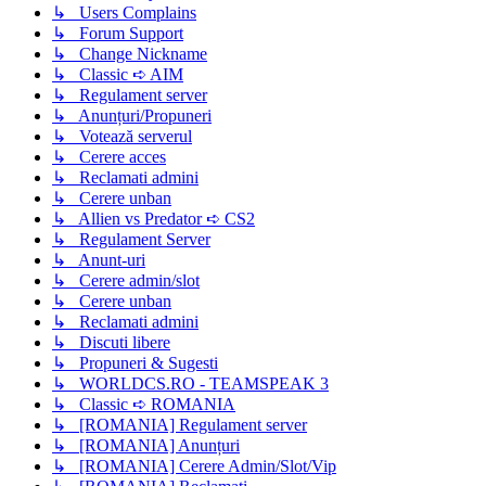
↳ Users Complains
↳ Forum Support
↳ Change Nickname
↳ Classic ➪ AIM
↳ Regulament server
↳ Anunțuri/Propuneri
↳ Votează serverul
↳ Cerere acces
↳ Reclamati admini
↳ Cerere unban
↳ Allien vs Predator ➪ CS2
↳ Regulament Server
↳ Anunt-uri
↳ Cerere admin/slot
↳ Cerere unban
↳ Reclamati admini
↳ Discuti libere
↳ Propuneri & Sugesti
↳ WORLDCS.RO - TEAMSPEAK 3
↳ Classic ➪ ROMANIA
↳ [ROMANIA] Regulament server
↳ [ROMANIA] Anunțuri
↳ [ROMANIA] Cerere Admin/Slot/Vip