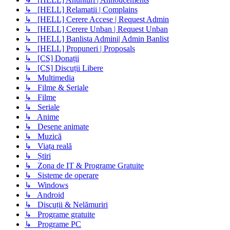
↳ [HELL] Relamatii | Complains
↳ [HELL] Cerere Accese | Request Admin
↳ [HELL] Cerere Unban | Request Unban
↳ [HELL] Banlista Admini| Admin Banlist
↳ [HELL] Propuneri | Proposals
↳ [CS] Donații
↳ [CS] Discuții Libere
↳ Multimedia
↳ Filme & Seriale
↳ Filme
↳ Seriale
↳ Anime
↳ Desene animate
↳ Muzică
↳ Viața reală
↳ Știri
↳ Zona de IT & Programe Gratuite
↳ Sisteme de operare
↳ Windows
↳ Android
↳ Discuții & Nelămuriri
↳ Programe gratuite
↳ Programe PC