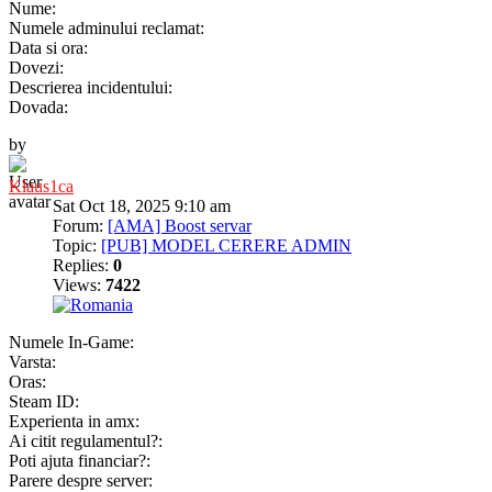
Nume:
Numele adminului reclamat:
Data si ora:
Dovezi:
Descrierea incidentului:
Dovada:
by
Klaus1ca
Sat Oct 18, 2025 9:10 am
Forum:
[AMA] Boost servar
Topic:
[PUB] MODEL CERERE ADMIN
Replies:
0
Views:
7422
Numele In-Game:
Varsta:
Oras:
Steam ID:
Experienta in amx:
Ai citit regulamentul?:
Poti ajuta financiar?:
Parere despre server: