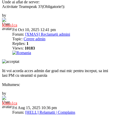
Unde ai aflat de server:
Activitate Teamspeak 3?(Obligatorie!):
by
Klaus1ca
Fri Oct 10, 2025 12:41 pm
Forum:
[XMAS] Reclamații admini
Topic:
Cerere admin
Replies:
1
Views:
10183
Iti voi acorda acces admin dar grad mai mic pentru inceput, sa imi
lasi PM cu steamid si parola
Multumesc
by
Klaus1ca
Fri Aug 15, 2025 10:36 pm
Forum:
[HELL] Relamatii | Complains