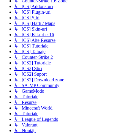
↳ Counter-Strike 1.6 Zone
↳ [CS] Addons-uri
↳ [CS] Plugin-uri
↳ [CS] Știri
↳ [CS] Hărți / Maps
↳ [CS] Skin-uri
↳ [CS] Kit-uri cs16
↳ [CS] Alte Resurse
↳ [CS] Tutoriale
↳ [CS] Tatuaje
↳ Counter-Strike 2
↳ [CS2] Tutoriale
↳ [CS2] Știri
↳ [CS2] Suport
↳ [CS2] Download zone
↳ SA-MP Community
↳ GameMode
↳ Tutoriale
↳ Resurse
↳ Minecraft World
↳ Tutoriale
↳ League of Legends
↳ Valorant
↳ Noutăţi