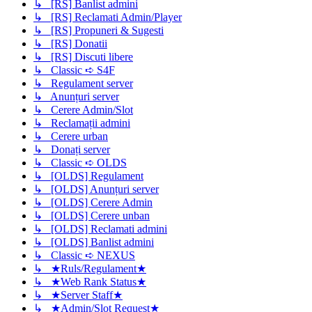
↳ [RS] Banlist admini
↳ [RS] Reclamati Admin/Player
↳ [RS] Propuneri & Sugesti
↳ [RS] Donatii
↳ [RS] Discuti libere
↳ Classic ➪ S4F
↳ Regulament server
↳ Anunțuri server
↳ Cerere Admin/Slot
↳ Reclamații admini
↳ Cerere urban
↳ Donați server
↳ Classic ➪ OLDS
↳ [OLDS] Regulament
↳ [OLDS] Anunțuri server
↳ [OLDS] Cerere Admin
↳ [OLDS] Cerere unban
↳ [OLDS] Reclamati admini
↳ [OLDS] Banlist admini
↳ Classic ➪ NEXUS
↳ ★Ruls/Regulament★
↳ ★Web Rank Status★
↳ ★Server Staff★
↳ ★Admin/Slot Request★