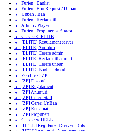
↳ Furien | Banlist
↳ Furien | Ban Request / Unban
↳ Unban , Ban
↳ Furien | Reclamatii
↳ Admin , Player
↳ Furien | Propuneri si Sugestii
↳ Classic ➪ ELITE
↳ [ELITE] Regulament server
↳ [ELITE] Anunțuri
↳ [ELITE] Cerere admin
↳ [ELITE] Reclamații admini
↳ [ELITE] Cerere unban
↳ [ELITE] Banlist admini
↳ Zombie ➪ ZP
↳ [ZP] Discord
↳ [ZP] Regulament
↳ [ZP] Anunturi
↳ [ZP] Cereri Staff
↳ [ZP] Cereri UnBan
↳ [ZP] Reclamatii
↳ [ZP] Propuneri
↳ Classic ➪ HELL
↳ [HELL] Regulament Server | Ruls
↳ [HELL] Anunturi | Annoucements