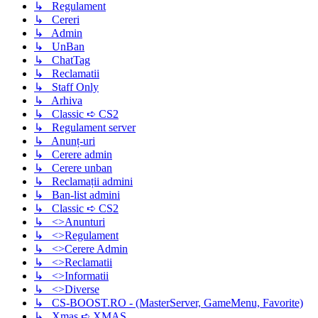
↳ Regulament
↳ Cereri
↳ Admin
↳ UnBan
↳ ChatTag
↳ Reclamatii
↳ Staff Only
↳ Arhiva
↳ Classic ➪ CS2
↳ Regulament server
↳ Anunț-uri
↳ Cerere admin
↳ Cerere unban
↳ Reclamații admini
↳ Ban-list admini
↳ Classic ➪ CS2
↳ <>Anunturi
↳ <>Regulament
↳ <>Cerere Admin
↳ <>Reclamatii
↳ <>Informatii
↳ <>Diverse
↳ CS-BOOST.RO - (MasterServer, GameMenu, Favorite)
↳ Xmas ➪ XMAS