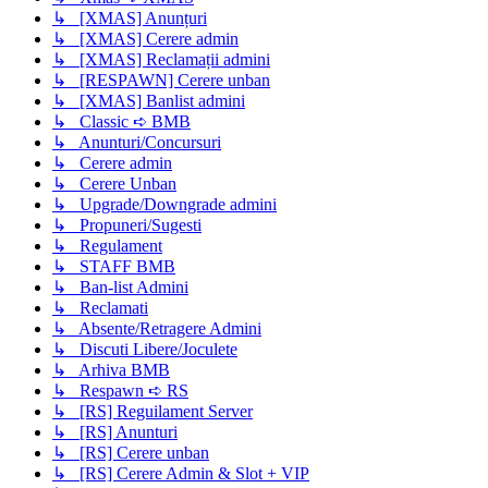
↳ [XMAS] Anunțuri
↳ [XMAS] Cerere admin
↳ [XMAS] Reclamații admini
↳ [RESPAWN] Cerere unban
↳ [XMAS] Banlist admini
↳ Classic ➪ BMB
↳ Anunturi/Concursuri
↳ Cerere admin
↳ Cerere Unban
↳ Upgrade/Downgrade admini
↳ Propuneri/Sugesti
↳ Regulament
↳ STAFF BMB
↳ Ban-list Admini
↳ Reclamati
↳ Absente/Retragere Admini
↳ Discuti Libere/Joculete
↳ Arhiva BMB
↳ Respawn ➪ RS
↳ [RS] Reguilament Server
↳ [RS] Anunturi
↳ [RS] Cerere unban
↳ [RS] Cerere Admin & Slot + VIP