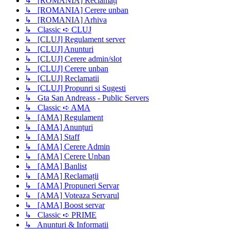
↳ [ROMANIA] Reclamați
↳ [ROMANIA] Cerere unban
↳ [ROMANIA] Arhiva
↳ Classic ➪ CLUJ
↳ [CLUJ] Regulament server
↳ [CLUJ] Anunturi
↳ [CLUJ] Cerere admin/slot
↳ [CLUJ] Cerere unban
↳ [CLUJ] Reclamatii
↳ [CLUJ] Propunri si Sugesti
↳ Gta San Andreass - Public Servers
↳ Classic ➪ AMA
↳ [AMA] Regulament
↳ [AMA] Anunțuri
↳ [AMA] Staff
↳ [AMA] Cerere Admin
↳ [AMA] Cerere Unban
↳ [AMA] Banlist
↳ [AMA] Reclamații
↳ [AMA] Propuneri Servar
↳ [AMA] Voteaza Servarul
↳ [AMA] Boost servar
↳ Classic ➪ PRIME
↳ Anunturi & Informatii