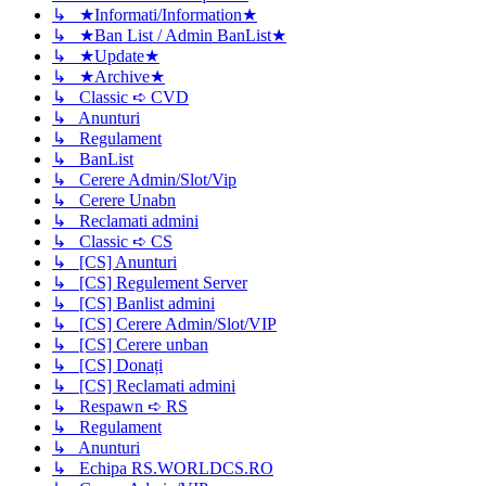
↳ ★Informati/Information★
↳ ★Ban List / Admin BanList★
↳ ★Update★
↳ ★Archive★
↳ Classic ➪ CVD
↳ Anunturi
↳ Regulament
↳ BanList
↳ Cerere Admin/Slot/Vip
↳ Cerere Unabn
↳ Reclamati admini
↳ Classic ➪ CS
↳ [CS] Anunturi
↳ [CS] Regulement Server
↳ [CS] Banlist admini
↳ [CS] Cerere Admin/Slot/VIP
↳ [CS] Cerere unban
↳ [CS] Donați
↳ [CS] Reclamati admini
↳ Respawn ➪ RS
↳ Regulament
↳ Anunturi
↳ Echipa RS.WORLDCS.RO