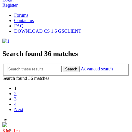
Register
Forums
Contact us
FAQ
DOWNLOAD CS 1.6 GSCLIENT
Search found 36 matches
Advanced search
Search
Search found 36 matches
1
2
3
4
Next
by
Klaus1ca