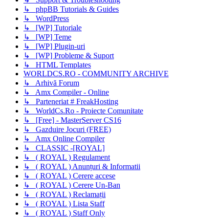
↳ phpBB Tutorials & Guides
↳ WordPress
↳ [WP] Tutoriale
↳ [WP] Teme
↳ [WP] Plugin-uri
↳ [WP] Probleme & Suport
↳ HTML Templates
WORLDCS.RO - COMMUNITY ARCHIVE
↳ Arhivă Forum
↳ Amx Compiler - Online
↳ Parteneriat # FreakHosting
↳ WorldCs.Ro - Proiecte Comunitate
↳ [Free] - MasterServer CS16
↳ Gazduire Jocuri (FREE)
↳ Amx Online Compiler
↳ CLASSIC -[ROYAL]
↳ ( ROYAL ) Regulament
↳ ( ROYAL ) Anunțuri & Informatii
↳ ( ROYAL ) Cerere accese
↳ ( ROYAL ) Cerere Un-Ban
↳ ( ROYAL ) Reclamații
↳ ( ROYAL ) Lista Staff
↳ ( ROYAL ) Staff Only