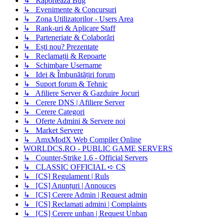
↳ Raportează Bug
↳ Evenimente & Concursuri
↳ Zona Utilizatorilor - Users Area
↳ Rank-uri & Aplicare Staff
↳ Parteneriate & Colaborări
↳ Ești nou? Prezentate
↳ Reclamații & Repoarte
↳ Schimbare Username
↳ Idei & Îmbunătățiri forum
↳ Suport forum & Tehnic
↳ Afiliere Server & Gazduire Jocuri
↳ Cerere DNS | Afiliere Server
↳ Cerere Categori
↳ Oferte Admini & Servere noi
↳ Market Servere
↳ AmxModX Web Compiler Online
WORLDCS.RO - PUBLIC GAME SERVERS
↳ Counter-Strike 1.6 - Official Servers
↳ CLASSIC OFFICIAL ➪ CS
↳ [CS] Regulament | Ruls
↳ [CS] Anunțuri | Annouces
↳ [CS] Cerere Admin | Request admin
↳ [CS] Reclamati admini | Complaints
↳ [CS] Cerere unban | Request Unban