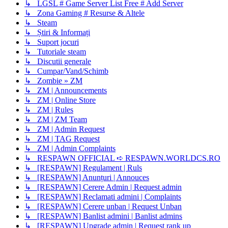
↳ LGSL # Game Server List Free # Add Server
↳ Zona Gaming # Resurse & Altele
↳ Steam
↳ Știri & Informați
↳ Suport jocuri
↳ Tutoriale steam
↳ Discutii generale
↳ Cumpar/Vand/Schimb
↳ Zombie » ZM
↳ ZM | Announcements
↳ ZM | Online Store
↳ ZM | Rules
↳ ZM | ZM Team
↳ ZM | Admin Request
↳ ZM | TAG Request
↳ ZM | Admin Complaints
↳ RESPAWN OFFICIAL ➪ RESPAWN.WORLDCS.RO
↳ [RESPAWN] Regulament | Ruls
↳ [RESPAWN] Anunțuri | Annouces
↳ [RESPAWN] Cerere Admin | Request admin
↳ [RESPAWN] Reclamati admini | Complaints
↳ [RESPAWN] Cerere unban | Request Unban
↳ [RESPAWN] Banlist admini | Banlist admins
↳ [RESPAWN] Upgrade admin | Request rank up