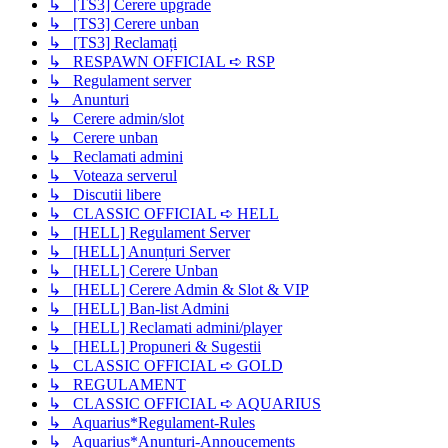
↳ [TS3] Cerere upgrade
↳ [TS3] Cerere unban
↳ [TS3] Reclamați
↳ RESPAWN OFFICIAL ➪ RSP
↳ Regulament server
↳ Anunturi
↳ Cerere admin/slot
↳ Cerere unban
↳ Reclamati admini
↳ Voteaza serverul
↳ Discutii libere
↳ CLASSIC OFFICIAL ➪ HELL
↳ [HELL] Regulament Server
↳ [HELL] Anunțuri Server
↳ [HELL] Cerere Unban
↳ [HELL] Cerere Admin & Slot & VIP
↳ [HELL] Ban-list Admini
↳ [HELL] Reclamati admini/player
↳ [HELL] Propuneri & Sugestii
↳ CLASSIC OFFICIAL ➪ GOLD
↳ REGULAMENT
↳ CLASSIC OFFICIAL ➪ AQUARIUS
↳ Aquarius*Regulament-Rules
↳ Aquarius*Anunturi-Annoucements