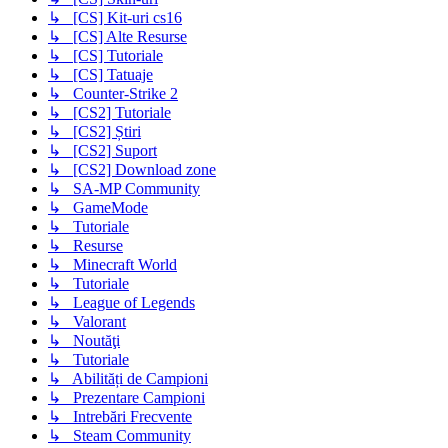
↳ [CS] Kit-uri cs16
↳ [CS] Alte Resurse
↳ [CS] Tutoriale
↳ [CS] Tatuaje
↳ Counter-Strike 2
↳ [CS2] Tutoriale
↳ [CS2] Știri
↳ [CS2] Suport
↳ [CS2] Download zone
↳ SA-MP Community
↳ GameMode
↳ Tutoriale
↳ Resurse
↳ Minecraft World
↳ Tutoriale
↳ League of Legends
↳ Valorant
↳ Noutăţi
↳ Tutoriale
↳ Abilități de Campioni
↳ Prezentare Campioni
↳ Intrebări Frecvente
↳ Steam Community