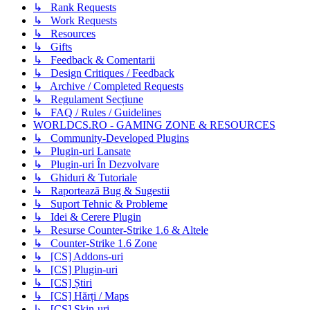
↳ Rank Requests
↳ Work Requests
↳ Resources
↳ Gifts
↳ Feedback & Comentarii
↳ Design Critiques / Feedback
↳ Archive / Completed Requests
↳ Regulament Secțiune
↳ FAQ / Rules / Guidelines
WORLDCS.RO - GAMING ZONE & RESOURCES
↳ Community-Developed Plugins
↳ Plugin-uri Lansate
↳ Plugin-uri În Dezvolvare
↳ Ghiduri & Tutoriale
↳ Raportează Bug & Sugestii
↳ Suport Tehnic & Probleme
↳ Idei & Cerere Plugin
↳ Resurse Counter-Strike 1.6 & Altele
↳ Counter-Strike 1.6 Zone
↳ [CS] Addons-uri
↳ [CS] Plugin-uri
↳ [CS] Știri
↳ [CS] Hărți / Maps
↳ [CS] Skin-uri