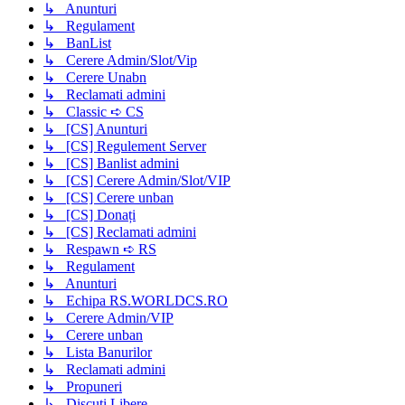
↳ Anunturi
↳ Regulament
↳ BanList
↳ Cerere Admin/Slot/Vip
↳ Cerere Unabn
↳ Reclamati admini
↳ Classic ➪ CS
↳ [CS] Anunturi
↳ [CS] Regulement Server
↳ [CS] Banlist admini
↳ [CS] Cerere Admin/Slot/VIP
↳ [CS] Cerere unban
↳ [CS] Donați
↳ [CS] Reclamati admini
↳ Respawn ➪ RS
↳ Regulament
↳ Anunturi
↳ Echipa RS.WORLDCS.RO
↳ Cerere Admin/VIP
↳ Cerere unban
↳ Lista Banurilor
↳ Reclamati admini
↳ Propuneri
↳ Discuti Libere