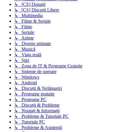
↳ [CS] Donații
↳ [CS] Discuții Libere
↳ Multimedia
↳ Filme & Seriale
↳ Filme
↳ Seriale
↳ Anime
↳ Desene animate
↳ Muzică
↳ Viața reală
↳ Știri
↳ Zona de IT & Programe Gratuite
↳ Sisteme de operare
↳ Windows
↳ Android
↳ Discuții & Nelămuriri
↳ Programe gratuite
↳ Programe PC
↳ Discuții & Probleme
↳ Noutați & Informații
↳ Probleme & Tutoriale PC
↳ Tutoriale PC
↳ Probleme & Asistență