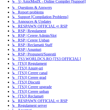
↳ 🩺 AmxModX - Online Compiler [Support]
↳ Questions & Answers
↳ Report problems
↳ Support [Compilation Problems]
↳ Annouces & Updates
↳ RESPAWN OFFICIAL ➪ RSP
↳ RSP | Regulament
↳ RSP | Cerere Admin/Slot
↳ RSP | Cerere Unban
↳ RSP | Reclamatii Staff
↳ RSP | Anunturi
↳ RSP | Propuneri/Sugestii
↳ TS3.WORLDCS.RO [TS3 OFFICIAL]
↳ [TS3] Regulament
↳ [TS3] Anunț-uri
↳ [TS3] Cerere canal
↳ [TS3] Cerere grad
↳ [TS3] Discutii
↳ [TS3] Cerere upgrade
↳ [TS3] Cerere unban
↳ [TS3] Reclamați
↳ RESPAWN OFFICIAL ➪ RSP
↳ Regulament server