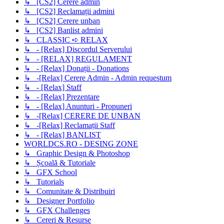
↳ [CS2] Cerere admin
↳ [CS2] Reclamații admini
↳ [CS2] Cerere unban
↳ [CS2] Banlist admini
↳ CLASSIC ➪ RELAX
↳ - [Relax] Discordul Serverului
↳ - [RELAX] REGULAMENT
↳ - [Relax] Donații - Donations
↳ -[Relax] Cerere Admin - Admin requestum
↳ - [Relax] Staff
↳ - [Relax] Prezentare
↳ - [Relax] Anunturi - Propuneri
↳ -[Relax] CERERE DE UNBAN
↳ -[Relax] Reclamații Staff
↳ - [Relax] BANLIST
WORLDCS.RO - DESING ZONE
↳ Graphic Design & Photoshop
↳ Școală & Tutoriale
↳ GFX School
↳ Tutorials
↳ Comunitate & Distribuiri
↳ Designer Portfolio
↳ GFX Challenges
↳ Cereri & Resurse