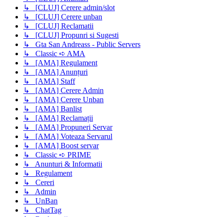
↳ [CLUJ] Cerere admin/slot
↳ [CLUJ] Cerere unban
↳ [CLUJ] Reclamatii
↳ [CLUJ] Propunri si Sugesti
↳ Gta San Andreass - Public Servers
↳ Classic ➪ AMA
↳ [AMA] Regulament
↳ [AMA] Anunțuri
↳ [AMA] Staff
↳ [AMA] Cerere Admin
↳ [AMA] Cerere Unban
↳ [AMA] Banlist
↳ [AMA] Reclamații
↳ [AMA] Propuneri Servar
↳ [AMA] Voteaza Servarul
↳ [AMA] Boost servar
↳ Classic ➪ PRIME
↳ Anunturi & Informatii
↳ Regulament
↳ Cereri
↳ Admin
↳ UnBan
↳ ChatTag