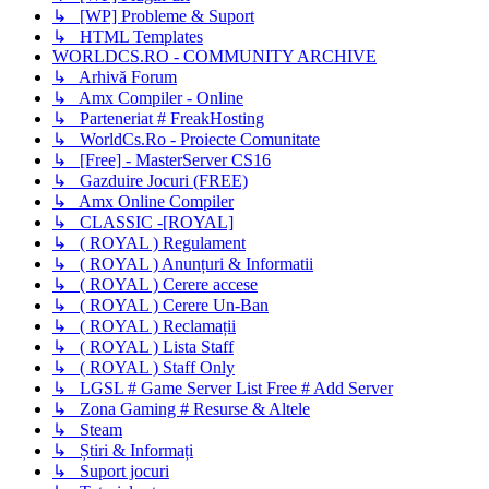
↳ [WP] Probleme & Suport
↳ HTML Templates
WORLDCS.RO - COMMUNITY ARCHIVE
↳ Arhivă Forum
↳ Amx Compiler - Online
↳ Parteneriat # FreakHosting
↳ WorldCs.Ro - Proiecte Comunitate
↳ [Free] - MasterServer CS16
↳ Gazduire Jocuri (FREE)
↳ Amx Online Compiler
↳ CLASSIC -[ROYAL]
↳ ( ROYAL ) Regulament
↳ ( ROYAL ) Anunțuri & Informatii
↳ ( ROYAL ) Cerere accese
↳ ( ROYAL ) Cerere Un-Ban
↳ ( ROYAL ) Reclamații
↳ ( ROYAL ) Lista Staff
↳ ( ROYAL ) Staff Only
↳ LGSL # Game Server List Free # Add Server
↳ Zona Gaming # Resurse & Altele
↳ Steam
↳ Știri & Informați
↳ Suport jocuri