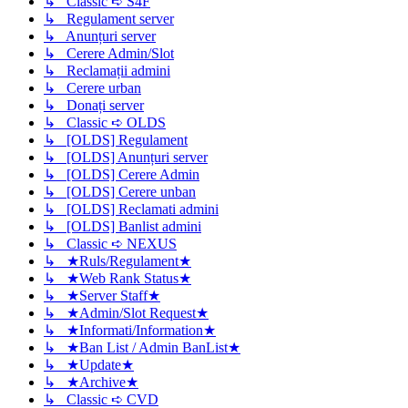
↳ Classic ➪ S4F
↳ Regulament server
↳ Anunțuri server
↳ Cerere Admin/Slot
↳ Reclamații admini
↳ Cerere urban
↳ Donați server
↳ Classic ➪ OLDS
↳ [OLDS] Regulament
↳ [OLDS] Anunțuri server
↳ [OLDS] Cerere Admin
↳ [OLDS] Cerere unban
↳ [OLDS] Reclamati admini
↳ [OLDS] Banlist admini
↳ Classic ➪ NEXUS
↳ ★Ruls/Regulament★
↳ ★Web Rank Status★
↳ ★Server Staff★
↳ ★Admin/Slot Request★
↳ ★Informati/Information★
↳ ★Ban List / Admin BanList★
↳ ★Update★
↳ ★Archive★
↳ Classic ➪ CVD