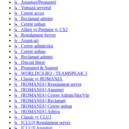
↳ Anunțuri/Propuneri
↳ Votează serverul
↳ Cerere acces
↳ Reclamati admini
↳ Cerere unban
↳ Allien vs Predator ➪ CS2
↳ Regulament Server
↳ Anunt-uri
↳ Cerere admin/slot
↳ Cerere unban
↳ Reclamati admini
↳ Discuti libere
↳ Propuneri & Sugesti
↳ WORLDCS.RO - TEAMSPEAK 3
↳ Classic ➪ ROMANIA
↳ [ROMANIA] Regulament server
↳ [ROMANIA] Anunțuri
↳ [ROMANIA] Cerere Admin/Slot/Vip
↳ [ROMANIA] Reclamați
↳ [ROMANIA] Cerere unban
↳ [ROMANIA] Arhiva
↳ Classic ➪ CLUJ
↳ [CLUJ] Regulament server
↳ [CLUJ] Anunturi