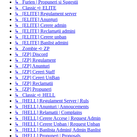
↳ Furien | Propuneri si Sugestii
↳ Classic ➪ ELITE
↳ [ELITE] Regulament server
↳ [ELITE] Anunțuri
↳ [ELITE] Cerere admin
↳ [ELITE] Reclamații admini
↳ [ELITE] Cerere unban
↳ [ELITE] Banlist admini
↳ Zombie ➪ ZP
↳ [ZP] Discord
↳ [ZP] Regulament
↳ [ZP] Anunturi
↳ [ZP] Cereri Staff
↳ [ZP] Cereri UnBan
↳ [ZP] Reclamatii
↳ [ZP] Propuneri
↳ Classic ➪ HELL
↳ [HELL] Regulament Server | Ruls
↳ [HELL] Anunturi | Annoucements
↳ [HELL] Relamatii | Complains
↳ [HELL] Cerere Accese | Request Admin
↳ [HELL] Cerere Unban | Request Unban
↳ [HELL] Banlista Admini| Admin Banlist
↳ [HELL] Propuneri | Proposals