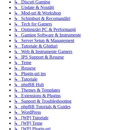
↳ Discuți Gaming
↳ Update & Noutăți
↳ Mod-uri & Workshop
↳ Schimburi & Recomandări
↳ Tech for Gamers
↳ Optimizări PC & Performanță
↳ Gaming Software & Instrumente
↳ Server Setup & Management
↳ Tutoriale & Ghiduri
↳ Web & Instrumente Gamers
↳ IPS Support & Resurse
↳ Teme
↳ Reusrse
↳ Plugin-uri ips
↳ Tutoriale
↳ phpBB Hub
↳ Themes & Templates
↳ Extensions & Plugins
↳ Support & Troubleshooting
↳ phpBB Tutorials & Guides
↳ WordPress
↳ [WP] Tutoriale
↳ [WP] Teme
↳ [WP] Plugin-uri