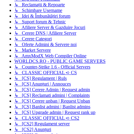
↳ Reclamații & Repoarte
↳ Schimbare Username
↳ Idei & Îmbunătățiri forum
↳ Suport forum & Tehnic
↳ Afiliere Server & Gazduire Jocuri
↳ Cerere DNS | Afiliere Server
↳ Cerere Categori
↳ Oferte Admini & Servere noi
↳ Market Servere
↳ AmxModX Web Compiler Online
WORLDCS.RO - PUBLIC GAME SERVERS
↳ Counter-Strike 1.6 - Official Servers
↳ CLASSIC OFFICIAL ➪ CS
↳ [CS] Regulament | Ruls
↳ [CS] Anunțuri | Annouces
↳ [CS] Cerere Admin | Request admin
↳ [CS] Reclamati admini | Complaints
↳ [CS] Cerere unban | Request Unban
↳ [CS] Banlist admini | Banlist admins
↳ [CS] Upgrade admin | Request rank up
↳ CLASSIC OFFICIAL ➪ CS2
↳ [CS2] Regulament server
↳ [CS2] Anunțuri