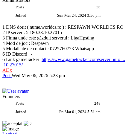
Administrators
Posts
56
Joined
Sun Mar 24, 2024 3:56 pm
1 DNS dorit ( nume.worldcs.ro ) : RESPAWN.WORLDCS.RO
2 IP server : 5.180.33.10:27015
3 Firma unde este găzduit serverul : LigaHpsting
4 Mod de joc : Respawn
5 Modalitate de contact : 0725760773 Whatsapp
6 ID Discord : -
6 Link gametracker :
https://www.gametracker.com/server_info ...
.10:27015/
Al3x
Post
Wed May 06, 2026 5:23 pm
Founders
Posts
248
Joined
Fri Mar 01, 2024 5:51 am