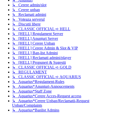
↳ Anunturi
↳ Cerere admin/slot
↳ Cerere unban
↳ Reclamati admini
↳ Voteaza serverul
↳ Discutii libere
↳ CLASSIC OFFICIAL ➪ HELL
↳ [HELL] Regulament Server
↳ [HELL] Anunțuri Server
↳ [HELL] Cerere Unban
↳ [HELL] Cerere Admin & Slot & VIP
↳ [HELL] Ban-list Admini
↳ [HELL] Reclamati admini/player
↳ [HELL] Propuneri & Sugestii
↳ CLASSIC OFFICIAL ➪ GOLD
↳ REGULAMENT
↳ CLASSIC OFFICIAL ➪ AQUARIUS
↳ Aquarius*Regulament-Rules
↳ Aquarius*Anunturi-Annoucements
↳ Aquarius*Staff Zone
↳ Aquarius*Cerere Acces-Request access
↳ Aquarius*Cerere Unban/Reclamatii-Request
Unban/Complaints
↳ Aquarius*Banlist Admins