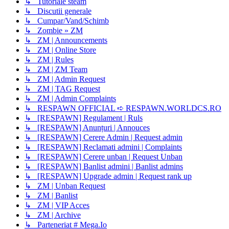
↳ Tutoriale steam
↳ Discutii generale
↳ Cumpar/Vand/Schimb
↳ Zombie » ZM
↳ ZM | Announcements
↳ ZM | Online Store
↳ ZM | Rules
↳ ZM | ZM Team
↳ ZM | Admin Request
↳ ZM | TAG Request
↳ ZM | Admin Complaints
↳ RESPAWN OFFICIAL ➪ RESPAWN.WORLDCS.RO
↳ [RESPAWN] Regulament | Ruls
↳ [RESPAWN] Anunțuri | Annouces
↳ [RESPAWN] Cerere Admin | Request admin
↳ [RESPAWN] Reclamati admini | Complaints
↳ [RESPAWN] Cerere unban | Request Unban
↳ [RESPAWN] Banlist admini | Banlist admins
↳ [RESPAWN] Upgrade admin | Request rank up
↳ ZM | Unban Request
↳ ZM | Banlist
↳ ZM | VIP Acces
↳ ZM | Archive
↳ Parteneriat # Mega.Io