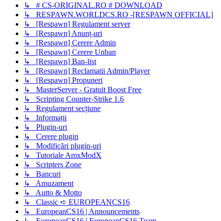
↳ # CS-ORIGINAL.RO # DOWNLOAD
↳ RESPAWN.WORLDCS.RO -[RESPAWN OFFICIAL]
↳ [Respawn] Regulament server
↳ [Respawn] Anunț-uri
↳ [Respawn] Cerere Admin
↳ [Respawn] Cerere Unban
↳ [Respawn] Ban-list
↳ [Respawn] Reclamatii Admin/Player
↳ [Respawn] Propuneri
↳ MasterServer - Gratuit Boost Free
↳ Scripting Counter-Strike 1.6
↳ Regulament secțiune
↳ Informații
↳ Plugin-uri
↳ Cerere plugin
↳ Modificări plugin-uri
↳ Tutoriale AmxModX
↳ Scripters Zone
↳ Bancuri
↳ Amuzament
↳ Autto & Motto
↳ Classic ➪ EUROPEANCS16
↳ EuropeanCS16 | Announcements
↳ EuropeanCS16 | EuropeanCS16 Team