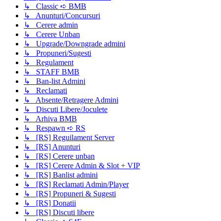
↳ Classic ➪ BMB
↳ Anunturi/Concursuri
↳ Cerere admin
↳ Cerere Unban
↳ Upgrade/Downgrade admini
↳ Propuneri/Sugesti
↳ Regulament
↳ STAFF BMB
↳ Ban-list Admini
↳ Reclamati
↳ Absente/Retragere Admini
↳ Discuti Libere/Joculete
↳ Arhiva BMB
↳ Respawn ➪ RS
↳ [RS] Reguilament Server
↳ [RS] Anunturi
↳ [RS] Cerere unban
↳ [RS] Cerere Admin & Slot + VIP
↳ [RS] Banlist admini
↳ [RS] Reclamati Admin/Player
↳ [RS] Propuneri & Sugesti
↳ [RS] Donatii
↳ [RS] Discuti libere