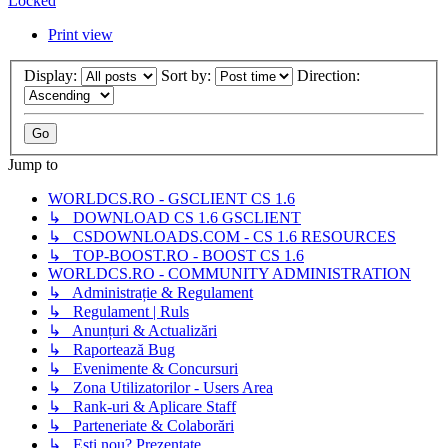
Locked
Print view
Display:
Sort by:
Direction:
Jump to
WORLDCS.RO - GSCLIENT CS 1.6
↳ DOWNLOAD CS 1.6 GSCLIENT
↳ CSDOWNLOADS.COM - CS 1.6 RESOURCES
↳ TOP-BOOST.RO - BOOST CS 1.6
WORLDCS.RO - COMMUNITY ADMINISTRATION
↳ Administrație & Regulament
↳ Regulament | Ruls
↳ Anunțuri & Actualizări
↳ Raportează Bug
↳ Evenimente & Concursuri
↳ Zona Utilizatorilor - Users Area
↳ Rank-uri & Aplicare Staff
↳ Parteneriate & Colaborări
↳ Ești nou? Prezentate