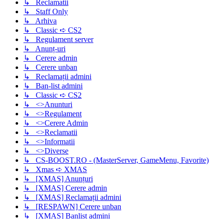
↳ Reclamatii
↳ Staff Only
↳ Arhiva
↳ Classic ➪ CS2
↳ Regulament server
↳ Anunț-uri
↳ Cerere admin
↳ Cerere unban
↳ Reclamații admini
↳ Ban-list admini
↳ Classic ➪ CS2
↳ <>Anunturi
↳ <>Regulament
↳ <>Cerere Admin
↳ <>Reclamatii
↳ <>Informatii
↳ <>Diverse
↳ CS-BOOST.RO - (MasterServer, GameMenu, Favorite)
↳ Xmas ➪ XMAS
↳ [XMAS] Anunțuri
↳ [XMAS] Cerere admin
↳ [XMAS] Reclamații admini
↳ [RESPAWN] Cerere unban
↳ [XMAS] Banlist admini