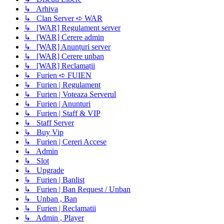
↳ Arhiva
↳ Clan Server ➪ WAR
↳ [WAR] Regulament server
↳ [WAR] Cerere admin
↳ [WAR] Anunțuri server
↳ [WAR] Cerere unban
↳ [WAR] Reclamații
↳ Furien ➪ FUIEN
↳ Furien | Regulament
↳ Furien | Voteaza Serverul
↳ Furien | Anunturi
↳ Furien | Staff & VIP
↳ Staff Server
↳ Buy Vip
↳ Furien | Cereri Accese
↳ Admin
↳ Slot
↳ Upgrade
↳ Furien | Banlist
↳ Furien | Ban Request / Unban
↳ Unban , Ban
↳ Furien | Reclamatii
↳ Admin , Player