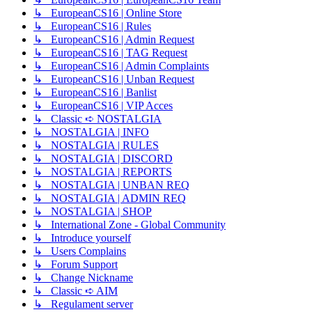
↳ EuropeanCS16 | Online Store
↳ EuropeanCS16 | Rules
↳ EuropeanCS16 | Admin Request
↳ EuropeanCS16 | TAG Request
↳ EuropeanCS16 | Admin Complaints
↳ EuropeanCS16 | Unban Request
↳ EuropeanCS16 | Banlist
↳ EuropeanCS16 | VIP Acces
↳ Classic ➪ NOSTALGIA
↳ NOSTALGIA | INFO
↳ NOSTALGIA | RULES
↳ NOSTALGIA | DISCORD
↳ NOSTALGIA | REPORTS
↳ NOSTALGIA | UNBAN REQ
↳ NOSTALGIA | ADMIN REQ
↳ NOSTALGIA | SHOP
↳ International Zone - Global Community
↳ Introduce yourself
↳ Users Complains
↳ Forum Support
↳ Change Nickname
↳ Classic ➪ AIM
↳ Regulament server