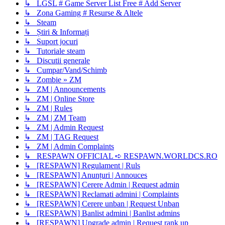
↳ LGSL # Game Server List Free # Add Server
↳ Zona Gaming # Resurse & Altele
↳ Steam
↳ Știri & Informați
↳ Suport jocuri
↳ Tutoriale steam
↳ Discutii generale
↳ Cumpar/Vand/Schimb
↳ Zombie » ZM
↳ ZM | Announcements
↳ ZM | Online Store
↳ ZM | Rules
↳ ZM | ZM Team
↳ ZM | Admin Request
↳ ZM | TAG Request
↳ ZM | Admin Complaints
↳ RESPAWN OFFICIAL ➪ RESPAWN.WORLDCS.RO
↳ [RESPAWN] Regulament | Ruls
↳ [RESPAWN] Anunțuri | Annouces
↳ [RESPAWN] Cerere Admin | Request admin
↳ [RESPAWN] Reclamati admini | Complaints
↳ [RESPAWN] Cerere unban | Request Unban
↳ [RESPAWN] Banlist admini | Banlist admins
↳ [RESPAWN] Upgrade admin | Request rank up