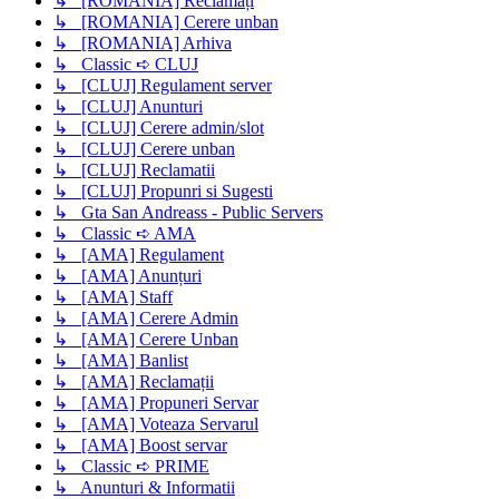
↳ [ROMANIA] Reclamați
↳ [ROMANIA] Cerere unban
↳ [ROMANIA] Arhiva
↳ Classic ➪ CLUJ
↳ [CLUJ] Regulament server
↳ [CLUJ] Anunturi
↳ [CLUJ] Cerere admin/slot
↳ [CLUJ] Cerere unban
↳ [CLUJ] Reclamatii
↳ [CLUJ] Propunri si Sugesti
↳ Gta San Andreass - Public Servers
↳ Classic ➪ AMA
↳ [AMA] Regulament
↳ [AMA] Anunțuri
↳ [AMA] Staff
↳ [AMA] Cerere Admin
↳ [AMA] Cerere Unban
↳ [AMA] Banlist
↳ [AMA] Reclamații
↳ [AMA] Propuneri Servar
↳ [AMA] Voteaza Servarul
↳ [AMA] Boost servar
↳ Classic ➪ PRIME
↳ Anunturi & Informatii