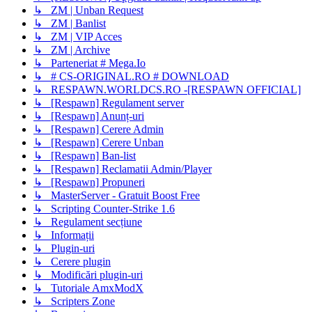
↳ ZM | Unban Request
↳ ZM | Banlist
↳ ZM | VIP Acces
↳ ZM | Archive
↳ Parteneriat # Mega.Io
↳ # CS-ORIGINAL.RO # DOWNLOAD
↳ RESPAWN.WORLDCS.RO -[RESPAWN OFFICIAL]
↳ [Respawn] Regulament server
↳ [Respawn] Anunț-uri
↳ [Respawn] Cerere Admin
↳ [Respawn] Cerere Unban
↳ [Respawn] Ban-list
↳ [Respawn] Reclamatii Admin/Player
↳ [Respawn] Propuneri
↳ MasterServer - Gratuit Boost Free
↳ Scripting Counter-Strike 1.6
↳ Regulament secțiune
↳ Informații
↳ Plugin-uri
↳ Cerere plugin
↳ Modificări plugin-uri
↳ Tutoriale AmxModX
↳ Scripters Zone