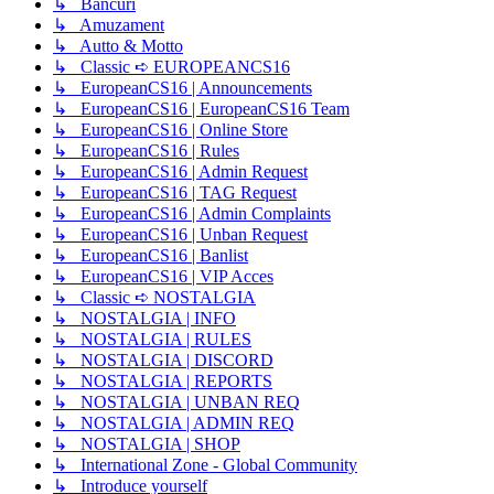
↳ Bancuri
↳ Amuzament
↳ Autto & Motto
↳ Classic ➪ EUROPEANCS16
↳ EuropeanCS16 | Announcements
↳ EuropeanCS16 | EuropeanCS16 Team
↳ EuropeanCS16 | Online Store
↳ EuropeanCS16 | Rules
↳ EuropeanCS16 | Admin Request
↳ EuropeanCS16 | TAG Request
↳ EuropeanCS16 | Admin Complaints
↳ EuropeanCS16 | Unban Request
↳ EuropeanCS16 | Banlist
↳ EuropeanCS16 | VIP Acces
↳ Classic ➪ NOSTALGIA
↳ NOSTALGIA | INFO
↳ NOSTALGIA | RULES
↳ NOSTALGIA | DISCORD
↳ NOSTALGIA | REPORTS
↳ NOSTALGIA | UNBAN REQ
↳ NOSTALGIA | ADMIN REQ
↳ NOSTALGIA | SHOP
↳ International Zone - Global Community
↳ Introduce yourself