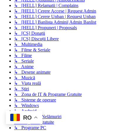
↳ [HELL] Relamatii | Complains
↳ [HELL] Cerere Accese | Request Admin
↳ [HELL] Cerere Unban | Request Unban
↳ [HELL] Banlista Admini| Admin Banlist
↳ [HELL] Propuneri | Proposals
↳ [CS] Donații
↳ [CS] Discuții Libere
↳ Multimedia
↳ Filme & Seriale
↳ Filme
↳ Seriale
↳ Anime
↳ Desene animate
↳ Muzică
↳ Viața reală
↳ Știri
↳ Zona de IT & Programe Gratuite
↳ Sisteme de operare
↳ Windows
↳ Android
↳ Discuții & Nelămuriri
RO
↳ Programe gratuite
↳ Programe PC