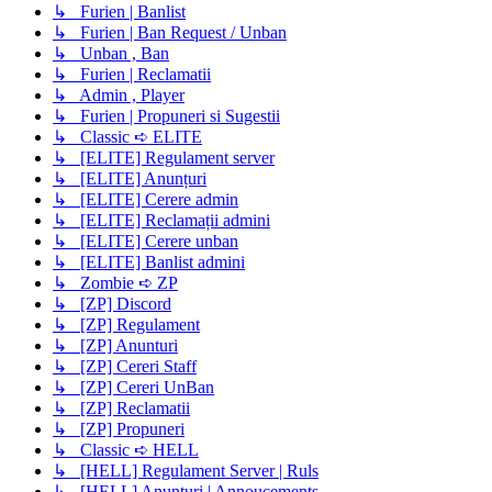
↳ Furien | Banlist
↳ Furien | Ban Request / Unban
↳ Unban , Ban
↳ Furien | Reclamatii
↳ Admin , Player
↳ Furien | Propuneri si Sugestii
↳ Classic ➪ ELITE
↳ [ELITE] Regulament server
↳ [ELITE] Anunțuri
↳ [ELITE] Cerere admin
↳ [ELITE] Reclamații admini
↳ [ELITE] Cerere unban
↳ [ELITE] Banlist admini
↳ Zombie ➪ ZP
↳ [ZP] Discord
↳ [ZP] Regulament
↳ [ZP] Anunturi
↳ [ZP] Cereri Staff
↳ [ZP] Cereri UnBan
↳ [ZP] Reclamatii
↳ [ZP] Propuneri
↳ Classic ➪ HELL
↳ [HELL] Regulament Server | Ruls
↳ [HELL] Anunturi | Annoucements