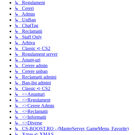
↳ Regulament
↳ Cereri
↳ Admin
↳ UnBan
↳ ChatTag
↳ Reclamatii
↳ Staff Only
↳ Arhiva
↳ Classic ➪ CS2
↳ Regulament server
↳ Anunț-uri
↳ Cerere admin
↳ Cerere unban
↳ Reclamații admini
↳ Ban-list admini
↳ Classic ➪ CS2
↳ <>Anunturi
↳ <>Regulament
↳ <>Cerere Admin
↳ <>Reclamatii
↳ <>Informatii
↳ <>Diverse
↳ CS-BOOST.RO - (MasterServer, GameMenu, Favorite)
↳ Xmas ➪ XMAS