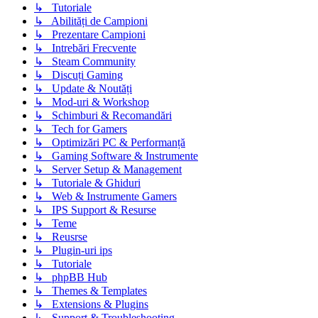
↳ Tutoriale
↳ Abilități de Campioni
↳ Prezentare Campioni
↳ Intrebări Frecvente
↳ Steam Community
↳ Discuți Gaming
↳ Update & Noutăți
↳ Mod-uri & Workshop
↳ Schimburi & Recomandări
↳ Tech for Gamers
↳ Optimizări PC & Performanță
↳ Gaming Software & Instrumente
↳ Server Setup & Management
↳ Tutoriale & Ghiduri
↳ Web & Instrumente Gamers
↳ IPS Support & Resurse
↳ Teme
↳ Reusrse
↳ Plugin-uri ips
↳ Tutoriale
↳ phpBB Hub
↳ Themes & Templates
↳ Extensions & Plugins
↳ Support & Troubleshooting