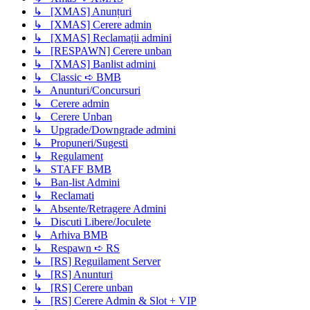
↳ [XMAS] Anunțuri
↳ [XMAS] Cerere admin
↳ [XMAS] Reclamații admini
↳ [RESPAWN] Cerere unban
↳ [XMAS] Banlist admini
↳ Classic ➪ BMB
↳ Anunturi/Concursuri
↳ Cerere admin
↳ Cerere Unban
↳ Upgrade/Downgrade admini
↳ Propuneri/Sugesti
↳ Regulament
↳ STAFF BMB
↳ Ban-list Admini
↳ Reclamati
↳ Absente/Retragere Admini
↳ Discuti Libere/Joculete
↳ Arhiva BMB
↳ Respawn ➪ RS
↳ [RS] Reguilament Server
↳ [RS] Anunturi
↳ [RS] Cerere unban
↳ [RS] Cerere Admin & Slot + VIP