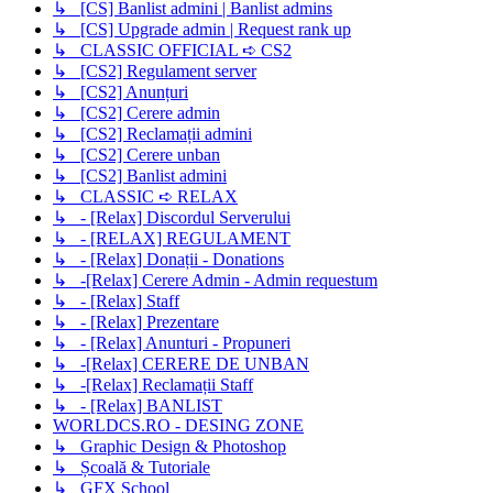
↳ [CS] Banlist admini | Banlist admins
↳ [CS] Upgrade admin | Request rank up
↳ CLASSIC OFFICIAL ➪ CS2
↳ [CS2] Regulament server
↳ [CS2] Anunțuri
↳ [CS2] Cerere admin
↳ [CS2] Reclamații admini
↳ [CS2] Cerere unban
↳ [CS2] Banlist admini
↳ CLASSIC ➪ RELAX
↳ - [Relax] Discordul Serverului
↳ - [RELAX] REGULAMENT
↳ - [Relax] Donații - Donations
↳ -[Relax] Cerere Admin - Admin requestum
↳ - [Relax] Staff
↳ - [Relax] Prezentare
↳ - [Relax] Anunturi - Propuneri
↳ -[Relax] CERERE DE UNBAN
↳ -[Relax] Reclamații Staff
↳ - [Relax] BANLIST
WORLDCS.RO - DESING ZONE
↳ Graphic Design & Photoshop
↳ Școală & Tutoriale
↳ GFX School