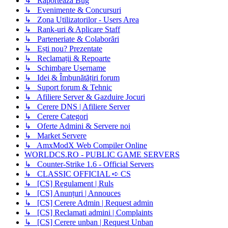
↳ Raportează Bug
↳ Evenimente & Concursuri
↳ Zona Utilizatorilor - Users Area
↳ Rank-uri & Aplicare Staff
↳ Parteneriate & Colaborări
↳ Ești nou? Prezentate
↳ Reclamații & Repoarte
↳ Schimbare Username
↳ Idei & Îmbunătățiri forum
↳ Suport forum & Tehnic
↳ Afiliere Server & Gazduire Jocuri
↳ Cerere DNS | Afiliere Server
↳ Cerere Categori
↳ Oferte Admini & Servere noi
↳ Market Servere
↳ AmxModX Web Compiler Online
WORLDCS.RO - PUBLIC GAME SERVERS
↳ Counter-Strike 1.6 - Official Servers
↳ CLASSIC OFFICIAL ➪ CS
↳ [CS] Regulament | Ruls
↳ [CS] Anunțuri | Annouces
↳ [CS] Cerere Admin | Request admin
↳ [CS] Reclamati admini | Complaints
↳ [CS] Cerere unban | Request Unban