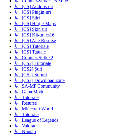
↳ Counter-Strike 1.6 Zone
↳ [CS] Addons-uri
↳ [CS] Plugin-uri
↳ [CS] Știri
↳ [CS] Hărți / Maps
↳ [CS] Skin-uri
↳ [CS] Kit-uri cs16
↳ [CS] Alte Resurse
↳ [CS] Tutoriale
↳ [CS] Tatuaje
↳ Counter-Strike 2
↳ [CS2] Tutoriale
↳ [CS2] Știri
↳ [CS2] Suport
↳ [CS2] Download zone
↳ SA-MP Community
↳ GameMode
↳ Tutoriale
↳ Resurse
↳ Minecraft World
↳ Tutoriale
↳ League of Legends
↳ Valorant
↳ Noutăţi