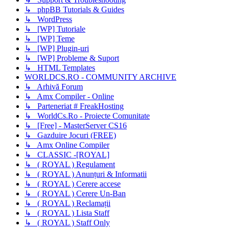
↳ phpBB Tutorials & Guides
↳ WordPress
↳ [WP] Tutoriale
↳ [WP] Teme
↳ [WP] Plugin-uri
↳ [WP] Probleme & Suport
↳ HTML Templates
WORLDCS.RO - COMMUNITY ARCHIVE
↳ Arhivă Forum
↳ Amx Compiler - Online
↳ Parteneriat # FreakHosting
↳ WorldCs.Ro - Proiecte Comunitate
↳ [Free] - MasterServer CS16
↳ Gazduire Jocuri (FREE)
↳ Amx Online Compiler
↳ CLASSIC -[ROYAL]
↳ ( ROYAL ) Regulament
↳ ( ROYAL ) Anunțuri & Informatii
↳ ( ROYAL ) Cerere accese
↳ ( ROYAL ) Cerere Un-Ban
↳ ( ROYAL ) Reclamații
↳ ( ROYAL ) Lista Staff
↳ ( ROYAL ) Staff Only