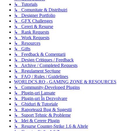
↳ Tutorials
↳ Comunitate & Distribuiri
↳ Designer Portfolio
↳ GFX Challenges
↳ Cereri & Resurse
↳ Rank Requests
↳ Work Requests
↳ Resources
↳ Gifts
↳ Feedback & Comentarii
↳ Design Critiques / Feedback
↳ Archive / Completed Requests
↳ Regulament Secțiune
↳ FAQ / Rules / Guidelines
WORLDCS.RO - GAMING ZONE & RESOURCES
↳ Community-Developed Plugins
↳ Plugin-uri Lansate
↳ Plugin-uri În Dezvolvare
↳ Ghiduri & Tutoriale
↳ Raportează Bug & Sugestii
↳ Suport Tehnic & Probleme
↳ Idei & Cerere Plugin
↳ Resurse Counter-Strike 1.6 & Altele