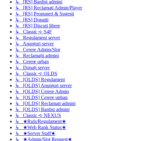
↳ [RS] Banlist admini
↳ [RS] Reclamati Admin/Player
↳ [RS] Propuneri & Sugesti
↳ [RS] Donatii
↳ [RS] Discuti libere
↳ Classic ➪ S4F
↳ Regulament server
↳ Anunțuri server
↳ Cerere Admin/Slot
↳ Reclamații admini
↳ Cerere urban
↳ Donați server
↳ Classic ➪ OLDS
↳ [OLDS] Regulament
↳ [OLDS] Anunțuri server
↳ [OLDS] Cerere Admin
↳ [OLDS] Cerere unban
↳ [OLDS] Reclamati admini
↳ [OLDS] Banlist admini
↳ Classic ➪ NEXUS
↳ ★Ruls/Regulament★
↳ ★Web Rank Status★
↳ ★Server Staff★
↳ ★Admin/Slot Request★