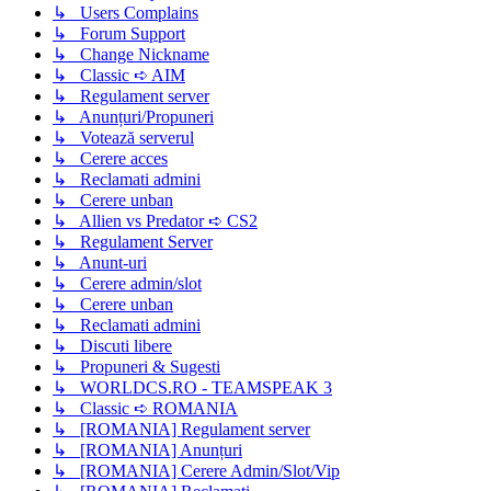
↳ Users Complains
↳ Forum Support
↳ Change Nickname
↳ Classic ➪ AIM
↳ Regulament server
↳ Anunțuri/Propuneri
↳ Votează serverul
↳ Cerere acces
↳ Reclamati admini
↳ Cerere unban
↳ Allien vs Predator ➪ CS2
↳ Regulament Server
↳ Anunt-uri
↳ Cerere admin/slot
↳ Cerere unban
↳ Reclamati admini
↳ Discuti libere
↳ Propuneri & Sugesti
↳ WORLDCS.RO - TEAMSPEAK 3
↳ Classic ➪ ROMANIA
↳ [ROMANIA] Regulament server
↳ [ROMANIA] Anunțuri
↳ [ROMANIA] Cerere Admin/Slot/Vip