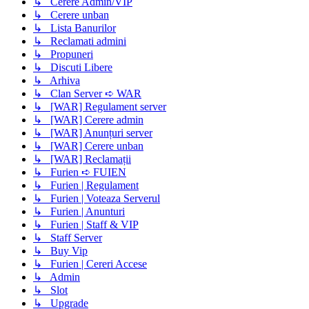
↳ Cerere Admin/VIP
↳ Cerere unban
↳ Lista Banurilor
↳ Reclamati admini
↳ Propuneri
↳ Discuti Libere
↳ Arhiva
↳ Clan Server ➪ WAR
↳ [WAR] Regulament server
↳ [WAR] Cerere admin
↳ [WAR] Anunțuri server
↳ [WAR] Cerere unban
↳ [WAR] Reclamații
↳ Furien ➪ FUIEN
↳ Furien | Regulament
↳ Furien | Voteaza Serverul
↳ Furien | Anunturi
↳ Furien | Staff & VIP
↳ Staff Server
↳ Buy Vip
↳ Furien | Cereri Accese
↳ Admin
↳ Slot
↳ Upgrade