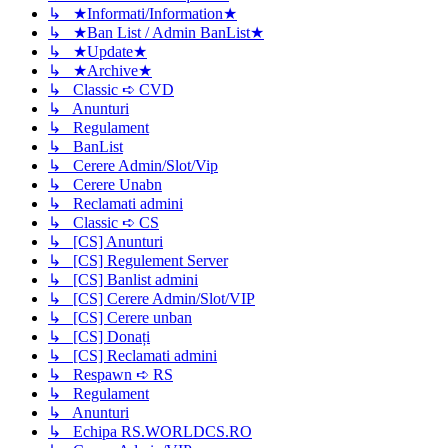
↳ ★Informati/Information★
↳ ★Ban List / Admin BanList★
↳ ★Update★
↳ ★Archive★
↳ Classic ➪ CVD
↳ Anunturi
↳ Regulament
↳ BanList
↳ Cerere Admin/Slot/Vip
↳ Cerere Unabn
↳ Reclamati admini
↳ Classic ➪ CS
↳ [CS] Anunturi
↳ [CS] Regulement Server
↳ [CS] Banlist admini
↳ [CS] Cerere Admin/Slot/VIP
↳ [CS] Cerere unban
↳ [CS] Donați
↳ [CS] Reclamati admini
↳ Respawn ➪ RS
↳ Regulament
↳ Anunturi
↳ Echipa RS.WORLDCS.RO