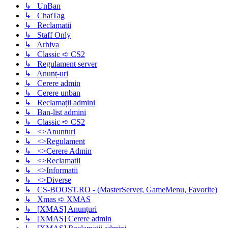
↳ UnBan
↳ ChatTag
↳ Reclamatii
↳ Staff Only
↳ Arhiva
↳ Classic ➪ CS2
↳ Regulament server
↳ Anunț-uri
↳ Cerere admin
↳ Cerere unban
↳ Reclamații admini
↳ Ban-list admini
↳ Classic ➪ CS2
↳ <>Anunturi
↳ <>Regulament
↳ <>Cerere Admin
↳ <>Reclamatii
↳ <>Informatii
↳ <>Diverse
↳ CS-BOOST.RO - (MasterServer, GameMenu, Favorite)
↳ Xmas ➪ XMAS
↳ [XMAS] Anunțuri
↳ [XMAS] Cerere admin