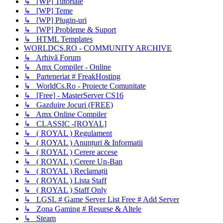
↳ [WP] Tutoriale
↳ [WP] Teme
↳ [WP] Plugin-uri
↳ [WP] Probleme & Suport
↳ HTML Templates
WORLDCS.RO - COMMUNITY ARCHIVE
↳ Arhivă Forum
↳ Amx Compiler - Online
↳ Parteneriat # FreakHosting
↳ WorldCs.Ro - Proiecte Comunitate
↳ [Free] - MasterServer CS16
↳ Gazduire Jocuri (FREE)
↳ Amx Online Compiler
↳ CLASSIC -[ROYAL]
↳ ( ROYAL ) Regulament
↳ ( ROYAL ) Anunțuri & Informatii
↳ ( ROYAL ) Cerere accese
↳ ( ROYAL ) Cerere Un-Ban
↳ ( ROYAL ) Reclamații
↳ ( ROYAL ) Lista Staff
↳ ( ROYAL ) Staff Only
↳ LGSL # Game Server List Free # Add Server
↳ Zona Gaming # Resurse & Altele
↳ Steam