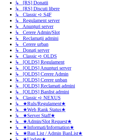
↳ [RS] Donatii
↳ [RS] Discuti libere
↳ Classic ➪ S4F
↳ Regulament server
↳ Anunțuri server
↳ Cerere Admin/Slot
↳ Reclamații admini
↳ Cerere urban
↳ Donați server
↳ Classic ➪ OLDS
↳ [OLDS] Regulament
↳ [OLDS] Anunțuri server
↳ [OLDS] Cerere Admin
↳ [OLDS] Cerere unban
↳ [OLDS] Reclamati admini
↳ [OLDS] Banlist admini
↳ Classic ➪ NEXUS
↳ ★Ruls/Regulament★
↳ ★Web Rank Status★
↳ ★Server Staff★
↳ ★Admin/Slot Request★
↳ ★Informati/Information★
↳ ★Ban List / Admin BanList★
↳ ★Update★