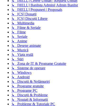
↳ [HELL] Cerere Unban | Request Unban
↳ [HELL] Banlista Admini| Admin Banlist
↳ [HELL] Propuneri | Proposals
↳ [CS] Donații
↳ [CS] Discuții Libere
↳ Multimedia
↳ Filme & Seriale
↳ Filme
↳ Seriale
↳ Anime
↳ Desene animate
↳ Muzică
↳ Viața reală
↳ Știri
↳ Zona de IT & Programe Gratuite
↳ Sisteme de operare
↳ Windows
↳ Android
↳ Discuții & Nelămuriri
↳ Programe gratuite
↳ Programe PC
↳ Discuții & Probleme
↳ Noutați & Informații
↳ Probleme & Tutoriale PC