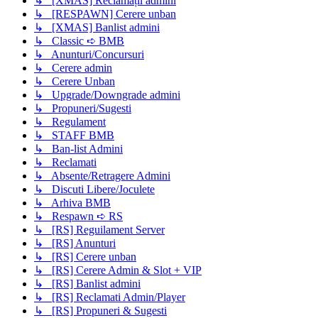
↳ [XMAS] Reclamații admini
↳ [RESPAWN] Cerere unban
↳ [XMAS] Banlist admini
↳ Classic ➪ BMB
↳ Anunturi/Concursuri
↳ Cerere admin
↳ Cerere Unban
↳ Upgrade/Downgrade admini
↳ Propuneri/Sugesti
↳ Regulament
↳ STAFF BMB
↳ Ban-list Admini
↳ Reclamati
↳ Absente/Retragere Admini
↳ Discuti Libere/Joculete
↳ Arhiva BMB
↳ Respawn ➪ RS
↳ [RS] Reguilament Server
↳ [RS] Anunturi
↳ [RS] Cerere unban
↳ [RS] Cerere Admin & Slot + VIP
↳ [RS] Banlist admini
↳ [RS] Reclamati Admin/Player
↳ [RS] Propuneri & Sugesti