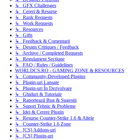
↳ GFX Challenges
↳ Cereri & Resurse
↳ Rank Requests
↳ Work Requests
↳ Resources
↳ Gifts
↳ Feedback & Comentarii
↳ Design Critiques / Feedback
↳ Archive / Completed Requests
↳ Regulament Secțiune
↳ FAQ / Rules / Guidelines
WORLDCS.RO - GAMING ZONE & RESOURCES
↳ Community-Developed Plugins
↳ Plugin-uri Lansate
↳ Plugin-uri În Dezvolvare
↳ Ghiduri & Tutoriale
↳ Raportează Bug & Sugestii
↳ Suport Tehnic & Probleme
↳ Idei & Cerere Plugin
↳ Resurse Counter-Strike 1.6 & Altele
↳ Counter-Strike 1.6 Zone
↳ [CS] Addons-uri
↳ [CS] Plugin-uri