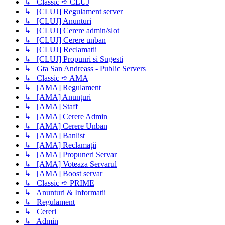
↳ Classic ➪ CLUJ
↳ [CLUJ] Regulament server
↳ [CLUJ] Anunturi
↳ [CLUJ] Cerere admin/slot
↳ [CLUJ] Cerere unban
↳ [CLUJ] Reclamatii
↳ [CLUJ] Propunri si Sugesti
↳ Gta San Andreass - Public Servers
↳ Classic ➪ AMA
↳ [AMA] Regulament
↳ [AMA] Anunțuri
↳ [AMA] Staff
↳ [AMA] Cerere Admin
↳ [AMA] Cerere Unban
↳ [AMA] Banlist
↳ [AMA] Reclamații
↳ [AMA] Propuneri Servar
↳ [AMA] Voteaza Servarul
↳ [AMA] Boost servar
↳ Classic ➪ PRIME
↳ Anunturi & Informatii
↳ Regulament
↳ Cereri
↳ Admin