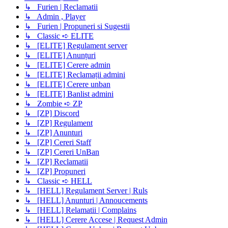
↳ Furien | Reclamatii
↳ Admin , Player
↳ Furien | Propuneri si Sugestii
↳ Classic ➪ ELITE
↳ [ELITE] Regulament server
↳ [ELITE] Anunțuri
↳ [ELITE] Cerere admin
↳ [ELITE] Reclamații admini
↳ [ELITE] Cerere unban
↳ [ELITE] Banlist admini
↳ Zombie ➪ ZP
↳ [ZP] Discord
↳ [ZP] Regulament
↳ [ZP] Anunturi
↳ [ZP] Cereri Staff
↳ [ZP] Cereri UnBan
↳ [ZP] Reclamatii
↳ [ZP] Propuneri
↳ Classic ➪ HELL
↳ [HELL] Regulament Server | Ruls
↳ [HELL] Anunturi | Annoucements
↳ [HELL] Relamatii | Complains
↳ [HELL] Cerere Accese | Request Admin