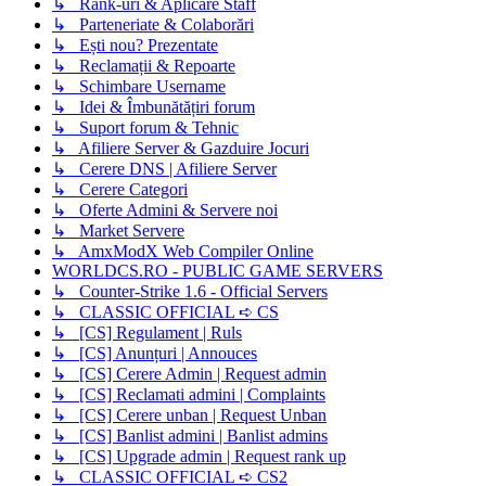
↳ Rank-uri & Aplicare Staff
↳ Parteneriate & Colaborări
↳ Ești nou? Prezentate
↳ Reclamații & Repoarte
↳ Schimbare Username
↳ Idei & Îmbunătățiri forum
↳ Suport forum & Tehnic
↳ Afiliere Server & Gazduire Jocuri
↳ Cerere DNS | Afiliere Server
↳ Cerere Categori
↳ Oferte Admini & Servere noi
↳ Market Servere
↳ AmxModX Web Compiler Online
WORLDCS.RO - PUBLIC GAME SERVERS
↳ Counter-Strike 1.6 - Official Servers
↳ CLASSIC OFFICIAL ➪ CS
↳ [CS] Regulament | Ruls
↳ [CS] Anunțuri | Annouces
↳ [CS] Cerere Admin | Request admin
↳ [CS] Reclamati admini | Complaints
↳ [CS] Cerere unban | Request Unban
↳ [CS] Banlist admini | Banlist admins
↳ [CS] Upgrade admin | Request rank up
↳ CLASSIC OFFICIAL ➪ CS2