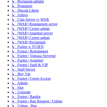
↳ Reclamati admini
↳ Propuneri
↳ Discuti Libere
↳ Arhiva
↳ Clan Server ➪ WAR
↳ [WAR] Regulament server
↳ [WAR] Cerere admin
↳ [WAR] Anunțuri server
↳ [WAR] Cerere unban
↳ [WAR] Reclamații
↳ Furien ➪ FUIEN
↳ Furien | Regulament
↳ Furien | Voteaza Serverul
↳ Furien | Anunturi
↳ Furien | Staff & VIP
↳ Staff Server
↳ Buy Vip
↳ Furien | Cereri Accese
↳ Admin
↳ Slot
↳ Upgrade
↳ Furien | Banlist
↳ Furien | Ban Request / Unban
↳ Unban , Ban