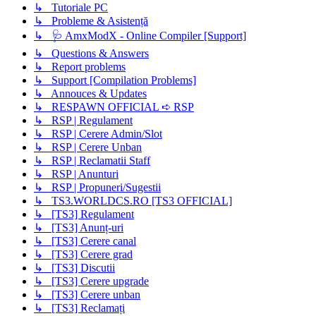
↳ Tutoriale PC
↳ Probleme & Asistență
↳ 🩺 AmxModX - Online Compiler [Support]
↳ Questions & Answers
↳ Report problems
↳ Support [Compilation Problems]
↳ Annouces & Updates
↳ RESPAWN OFFICIAL ➪ RSP
↳ RSP | Regulament
↳ RSP | Cerere Admin/Slot
↳ RSP | Cerere Unban
↳ RSP | Reclamatii Staff
↳ RSP | Anunturi
↳ RSP | Propuneri/Sugestii
↳ TS3.WORLDCS.RO [TS3 OFFICIAL]
↳ [TS3] Regulament
↳ [TS3] Anunț-uri
↳ [TS3] Cerere canal
↳ [TS3] Cerere grad
↳ [TS3] Discutii
↳ [TS3] Cerere upgrade
↳ [TS3] Cerere unban
↳ [TS3] Reclamați