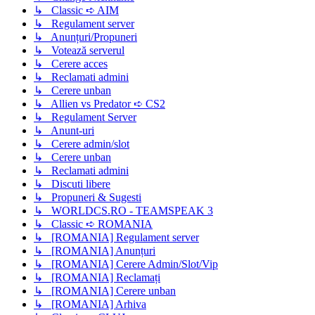
↳ Classic ➪ AIM
↳ Regulament server
↳ Anunțuri/Propuneri
↳ Votează serverul
↳ Cerere acces
↳ Reclamati admini
↳ Cerere unban
↳ Allien vs Predator ➪ CS2
↳ Regulament Server
↳ Anunt-uri
↳ Cerere admin/slot
↳ Cerere unban
↳ Reclamati admini
↳ Discuti libere
↳ Propuneri & Sugesti
↳ WORLDCS.RO - TEAMSPEAK 3
↳ Classic ➪ ROMANIA
↳ [ROMANIA] Regulament server
↳ [ROMANIA] Anunțuri
↳ [ROMANIA] Cerere Admin/Slot/Vip
↳ [ROMANIA] Reclamați
↳ [ROMANIA] Cerere unban
↳ [ROMANIA] Arhiva