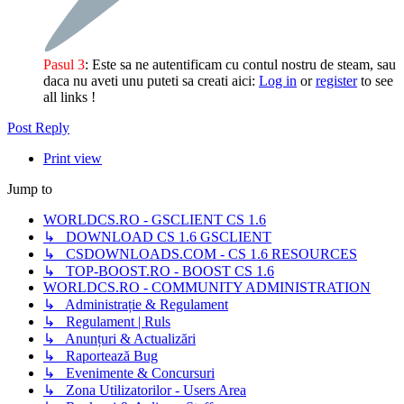
Pasul 3
: Este sa ne autentificam cu contul nostru de steam, sau
daca nu aveti unu puteti sa creati aici:
Log in
or
register
to see
all links !
Post Reply
Print view
Jump to
WORLDCS.RO - GSCLIENT CS 1.6
↳ DOWNLOAD CS 1.6 GSCLIENT
↳ CSDOWNLOADS.COM - CS 1.6 RESOURCES
↳ TOP-BOOST.RO - BOOST CS 1.6
WORLDCS.RO - COMMUNITY ADMINISTRATION
↳ Administrație & Regulament
↳ Regulament | Ruls
↳ Anunțuri & Actualizări
↳ Raportează Bug
↳ Evenimente & Concursuri
↳ Zona Utilizatorilor - Users Area