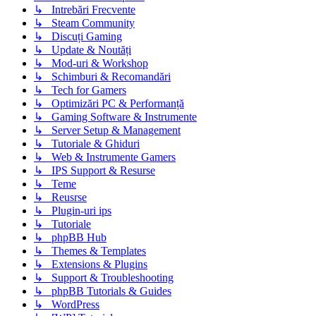
↳ Intrebări Frecvente
↳ Steam Community
↳ Discuți Gaming
↳ Update & Noutăți
↳ Mod-uri & Workshop
↳ Schimburi & Recomandări
↳ Tech for Gamers
↳ Optimizări PC & Performanță
↳ Gaming Software & Instrumente
↳ Server Setup & Management
↳ Tutoriale & Ghiduri
↳ Web & Instrumente Gamers
↳ IPS Support & Resurse
↳ Teme
↳ Reusrse
↳ Plugin-uri ips
↳ Tutoriale
↳ phpBB Hub
↳ Themes & Templates
↳ Extensions & Plugins
↳ Support & Troubleshooting
↳ phpBB Tutorials & Guides
↳ WordPress