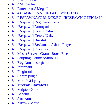
↳ ZM | Archive
↳ Parteneriat # Mega.Io
↳ # CS-ORIGINAL.RO # DOWNLOAD
↳ RESPAWN.WORLDCS.RO -[RESPAWN OFFICIAL]
↳ [Respawn] Regulament server
↳ [Respawn] Anunț-uri
↳ [Respawn] Cerere Admin
↳ [Respawn] Cerere Unban
↳ [Respawn] Ban-list
↳ [Respawn] Reclamatii Admin/Player
↳ [Respawn] Propuneri
↳ MasterServer - Gratuit Boost Free
↳ Scripting Counter-Strike 1.6
↳ Regulament secțiune
↳ Informații
↳ Plugin-uri
↳ Cerere plugin
↳ Modificări plugin-uri
↳ Tutoriale AmxModX
↳ Scripters Zone
↳ Bancuri
↳ Amuzament
↳ Autto & Motto