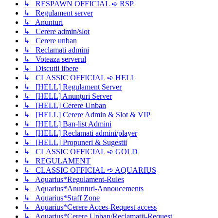
↳ RESPAWN OFFICIAL ➪ RSP
↳ Regulament server
↳ Anunturi
↳ Cerere admin/slot
↳ Cerere unban
↳ Reclamati admini
↳ Voteaza serverul
↳ Discutii libere
↳ CLASSIC OFFICIAL ➪ HELL
↳ [HELL] Regulament Server
↳ [HELL] Anunțuri Server
↳ [HELL] Cerere Unban
↳ [HELL] Cerere Admin & Slot & VIP
↳ [HELL] Ban-list Admini
↳ [HELL] Reclamati admini/player
↳ [HELL] Propuneri & Sugestii
↳ CLASSIC OFFICIAL ➪ GOLD
↳ REGULAMENT
↳ CLASSIC OFFICIAL ➪ AQUARIUS
↳ Aquarius*Regulament-Rules
↳ Aquarius*Anunturi-Annoucements
↳ Aquarius*Staff Zone
↳ Aquarius*Cerere Acces-Request access
↳ Aquarius*Cerere Unban/Reclamatii-Request