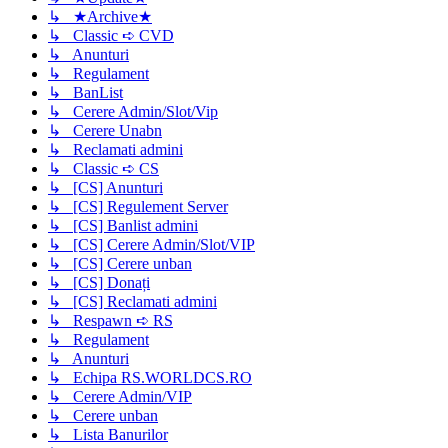
↳ ★Archive★
↳ Classic ➪ CVD
↳ Anunturi
↳ Regulament
↳ BanList
↳ Cerere Admin/Slot/Vip
↳ Cerere Unabn
↳ Reclamati admini
↳ Classic ➪ CS
↳ [CS] Anunturi
↳ [CS] Regulement Server
↳ [CS] Banlist admini
↳ [CS] Cerere Admin/Slot/VIP
↳ [CS] Cerere unban
↳ [CS] Donați
↳ [CS] Reclamati admini
↳ Respawn ➪ RS
↳ Regulament
↳ Anunturi
↳ Echipa RS.WORLDCS.RO
↳ Cerere Admin/VIP
↳ Cerere unban
↳ Lista Banurilor