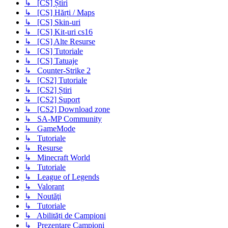
↳ [CS] Știri
↳ [CS] Hărți / Maps
↳ [CS] Skin-uri
↳ [CS] Kit-uri cs16
↳ [CS] Alte Resurse
↳ [CS] Tutoriale
↳ [CS] Tatuaje
↳ Counter-Strike 2
↳ [CS2] Tutoriale
↳ [CS2] Știri
↳ [CS2] Suport
↳ [CS2] Download zone
↳ SA-MP Community
↳ GameMode
↳ Tutoriale
↳ Resurse
↳ Minecraft World
↳ Tutoriale
↳ League of Legends
↳ Valorant
↳ Noutăţi
↳ Tutoriale
↳ Abilități de Campioni
↳ Prezentare Campioni