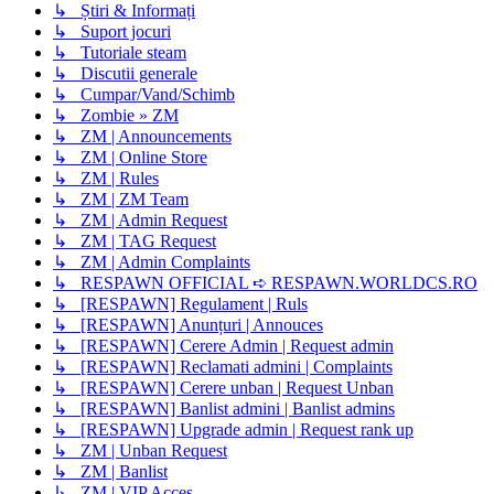
↳ Știri & Informați
↳ Suport jocuri
↳ Tutoriale steam
↳ Discutii generale
↳ Cumpar/Vand/Schimb
↳ Zombie » ZM
↳ ZM | Announcements
↳ ZM | Online Store
↳ ZM | Rules
↳ ZM | ZM Team
↳ ZM | Admin Request
↳ ZM | TAG Request
↳ ZM | Admin Complaints
↳ RESPAWN OFFICIAL ➪ RESPAWN.WORLDCS.RO
↳ [RESPAWN] Regulament | Ruls
↳ [RESPAWN] Anunțuri | Annouces
↳ [RESPAWN] Cerere Admin | Request admin
↳ [RESPAWN] Reclamati admini | Complaints
↳ [RESPAWN] Cerere unban | Request Unban
↳ [RESPAWN] Banlist admini | Banlist admins
↳ [RESPAWN] Upgrade admin | Request rank up
↳ ZM | Unban Request
↳ ZM | Banlist
↳ ZM | VIP Acces