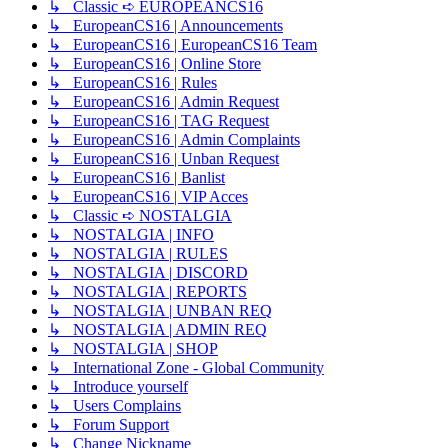
↳ Classic ➪ EUROPEANCS16
↳ EuropeanCS16 | Announcements
↳ EuropeanCS16 | EuropeanCS16 Team
↳ EuropeanCS16 | Online Store
↳ EuropeanCS16 | Rules
↳ EuropeanCS16 | Admin Request
↳ EuropeanCS16 | TAG Request
↳ EuropeanCS16 | Admin Complaints
↳ EuropeanCS16 | Unban Request
↳ EuropeanCS16 | Banlist
↳ EuropeanCS16 | VIP Acces
↳ Classic ➪ NOSTALGIA
↳ NOSTALGIA | INFO
↳ NOSTALGIA | RULES
↳ NOSTALGIA | DISCORD
↳ NOSTALGIA | REPORTS
↳ NOSTALGIA | UNBAN REQ
↳ NOSTALGIA | ADMIN REQ
↳ NOSTALGIA | SHOP
↳ International Zone - Global Community
↳ Introduce yourself
↳ Users Complains
↳ Forum Support
↳ Change Nickname