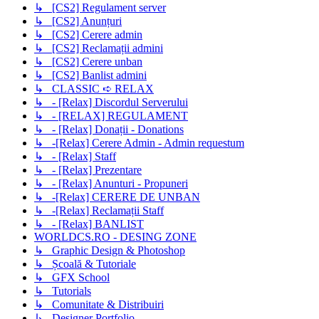
↳ [CS2] Regulament server
↳ [CS2] Anunțuri
↳ [CS2] Cerere admin
↳ [CS2] Reclamații admini
↳ [CS2] Cerere unban
↳ [CS2] Banlist admini
↳ CLASSIC ➪ RELAX
↳ - [Relax] Discordul Serverului
↳ - [RELAX] REGULAMENT
↳ - [Relax] Donații - Donations
↳ -[Relax] Cerere Admin - Admin requestum
↳ - [Relax] Staff
↳ - [Relax] Prezentare
↳ - [Relax] Anunturi - Propuneri
↳ -[Relax] CERERE DE UNBAN
↳ -[Relax] Reclamații Staff
↳ - [Relax] BANLIST
WORLDCS.RO - DESING ZONE
↳ Graphic Design & Photoshop
↳ Școală & Tutoriale
↳ GFX School
↳ Tutorials
↳ Comunitate & Distribuiri
↳ Designer Portfolio