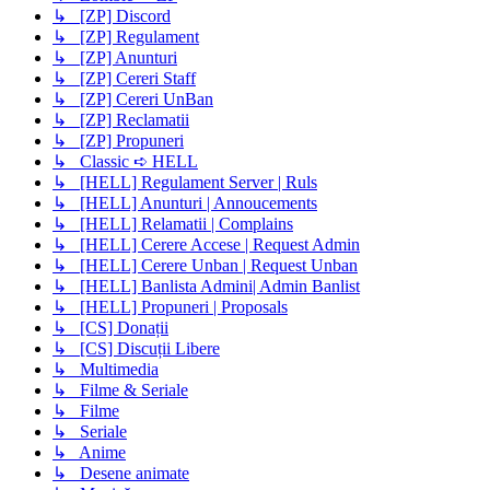
↳ [ZP] Discord
↳ [ZP] Regulament
↳ [ZP] Anunturi
↳ [ZP] Cereri Staff
↳ [ZP] Cereri UnBan
↳ [ZP] Reclamatii
↳ [ZP] Propuneri
↳ Classic ➪ HELL
↳ [HELL] Regulament Server | Ruls
↳ [HELL] Anunturi | Annoucements
↳ [HELL] Relamatii | Complains
↳ [HELL] Cerere Accese | Request Admin
↳ [HELL] Cerere Unban | Request Unban
↳ [HELL] Banlista Admini| Admin Banlist
↳ [HELL] Propuneri | Proposals
↳ [CS] Donații
↳ [CS] Discuții Libere
↳ Multimedia
↳ Filme & Seriale
↳ Filme
↳ Seriale
↳ Anime
↳ Desene animate