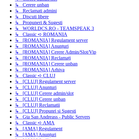
↳ Cerere unban
↳ Reclamati admini
↳ Discuti libere
↳ Propuneri & Sugesti
↳ WORLDCS.RO - TEAMSPEAK 3
↳ Classic ➪ ROMANIA
↳ [ROMANIA] Regulament server
↳ [ROMANIA] Anunțuri
↳ [ROMANIA] Cerere Admin/Slot/Vip
↳ [ROMANIA] Reclamați
↳ [ROMANIA] Cerere unban
↳ [ROMANIA] Arhiva
↳ Classic ➪ CLUJ
↳ [CLUJ] Regulament server
↳ [CLUJ] Anunturi
↳ [CLUJ] Cerere admin/slot
↳ [CLUJ] Cerere unban
↳ [CLUJ] Reclamatii
↳ [CLUJ] Propunri si Sugesti
↳ Gta San Andreass - Public Servers
↳ Classic ➪ AMA
↳ [AMA] Regulament
↳ [AMA] Anunțuri