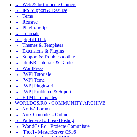
↳ Web & Instrumente Gamers
↳ IPS Support & Resurse
↳ Teme
↳ Reusrse
↳ Plugin-uri ips
↳ Tutoriale
↳ phpBB Hub
↳ Themes & Templates
↳ Extensions & Plugins
↳ Support & Troubleshooting
↳ phpBB Tutorials & Guides
↳ WordPress
↳ [WP] Tutoriale
↳ [WP] Teme
↳ [WP] Plugin-uri
↳ [WP] Probleme & Suport
↳ HTML Templates
WORLDCS.RO - COMMUNITY ARCHIVE
↳ Arhivă Forum
↳ Amx Compiler - Online
↳ Parteneriat # FreakHosting
↳ WorldCs.Ro - Proiecte Comunitate
↳ [Free] - MasterServer CS16