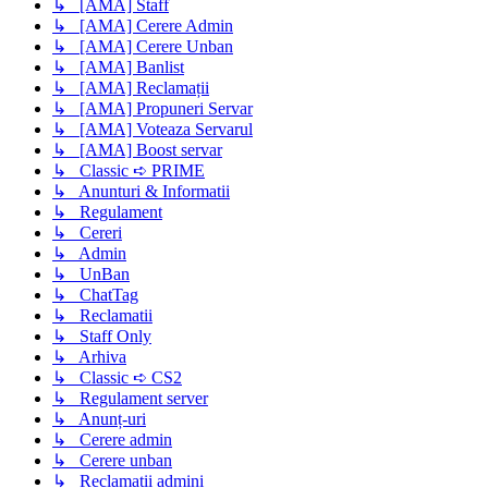
↳ [AMA] Staff
↳ [AMA] Cerere Admin
↳ [AMA] Cerere Unban
↳ [AMA] Banlist
↳ [AMA] Reclamații
↳ [AMA] Propuneri Servar
↳ [AMA] Voteaza Servarul
↳ [AMA] Boost servar
↳ Classic ➪ PRIME
↳ Anunturi & Informatii
↳ Regulament
↳ Cereri
↳ Admin
↳ UnBan
↳ ChatTag
↳ Reclamatii
↳ Staff Only
↳ Arhiva
↳ Classic ➪ CS2
↳ Regulament server
↳ Anunț-uri
↳ Cerere admin
↳ Cerere unban
↳ Reclamații admini