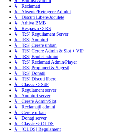
↳ Ban-list Admini
↳ Reclamati
↳ Absente/Retragere Admini
↳ Discuti Libere/Joculete
↳ Arhiva BMB
↳ Respawn ➪ RS
↳ [RS] Reguilament Server
↳ [RS] Anunturi
↳ [RS] Cerere unban
↳ [RS] Cerere Admin & Slot + VIP
↳ [RS] Banlist admini
↳ [RS] Reclamati Admin/Player
↳ [RS] Propuneri & Sugesti
↳ [RS] Donatii
↳ [RS] Discuti libere
↳ Classic ➪ S4F
↳ Regulament server
↳ Anunțuri server
↳ Cerere Admin/Slot
↳ Reclamații admini
↳ Cerere urban
↳ Donați server
↳ Classic ➪ OLDS
↳ [OLDS] Regulament