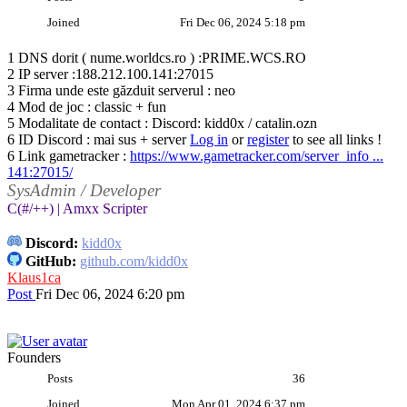
Joined
Fri Dec 06, 2024 5:18 pm
1 DNS dorit ( nume.worldcs.ro ) :PRIME.WCS.RO
2 IP server :188.212.100.141:27015
3 Firma unde este găzduit serverul : neo
4 Mod de joc : classic + fun
5 Modalitate de contact : Discord: kidd0x / catalin.ozn
6 ID Discord : mai sus + server
Log in
or
register
to see all links !
6 Link gametracker :
https://www.gametracker.com/server_info ...
141:27015/
SysAdmin / Developer
C(#/++) | Amxx Scripter
Discord:
kidd0x
GitHub:
github.com/kidd0x
Klaus1ca
Post
Fri Dec 06, 2024 6:20 pm
Founders
Posts
36
Joined
Mon Apr 01, 2024 6:37 pm