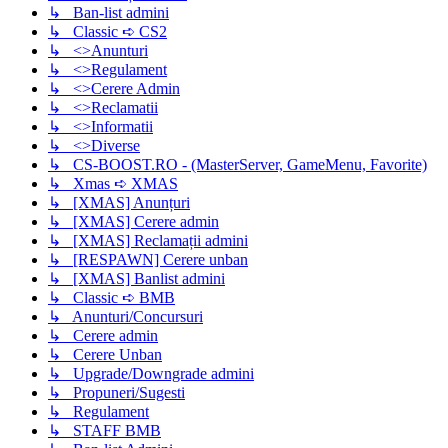
↳ Ban-list admini
↳ Classic ➪ CS2
↳ <>Anunturi
↳ <>Regulament
↳ <>Cerere Admin
↳ <>Reclamatii
↳ <>Informatii
↳ <>Diverse
↳ CS-BOOST.RO - (MasterServer, GameMenu, Favorite)
↳ Xmas ➪ XMAS
↳ [XMAS] Anunțuri
↳ [XMAS] Cerere admin
↳ [XMAS] Reclamații admini
↳ [RESPAWN] Cerere unban
↳ [XMAS] Banlist admini
↳ Classic ➪ BMB
↳ Anunturi/Concursuri
↳ Cerere admin
↳ Cerere Unban
↳ Upgrade/Downgrade admini
↳ Propuneri/Sugesti
↳ Regulament
↳ STAFF BMB