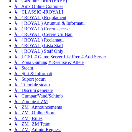
↳ Gazduire Jocuri (FREE)
↳ Amx Online Compiler
↳ CLASSIC -[ROYAL]
↳ ( ROYAL ) Regulament
↳ ( ROYAL ) Anunțuri & Informatii
↳ ( ROYAL ) Cerere accese
↳ ( ROYAL ) Cerere Un-Ban
↳ ( ROYAL ) Reclamații
↳ ( ROYAL ) Lista Staff
↳ ( ROYAL ) Staff Only
↳ LGSL # Game Server List Free # Add Server
↳ Zona Gaming # Resurse & Altele
↳ Steam
↳ Știri & Informați
↳ Suport jocuri
↳ Tutoriale steam
↳ Discutii generale
↳ Cumpar/Vand/Schimb
↳ Zombie » ZM
↳ ZM | Announcements
↳ ZM | Online Store
↳ ZM | Rules
↳ ZM | ZM Team
↳ ZM | Admin Request