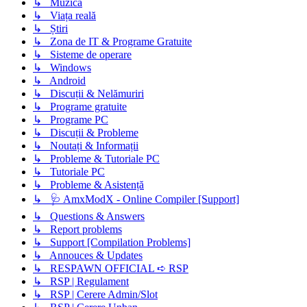
↳ Muzică
↳ Viața reală
↳ Știri
↳ Zona de IT & Programe Gratuite
↳ Sisteme de operare
↳ Windows
↳ Android
↳ Discuții & Nelămuriri
↳ Programe gratuite
↳ Programe PC
↳ Discuții & Probleme
↳ Noutați & Informații
↳ Probleme & Tutoriale PC
↳ Tutoriale PC
↳ Probleme & Asistență
↳ 🩺 AmxModX - Online Compiler [Support]
↳ Questions & Answers
↳ Report problems
↳ Support [Compilation Problems]
↳ Annouces & Updates
↳ RESPAWN OFFICIAL ➪ RSP
↳ RSP | Regulament
↳ RSP | Cerere Admin/Slot