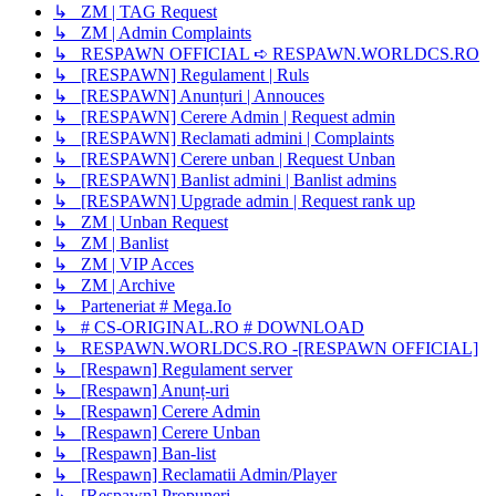
↳ ZM | TAG Request
↳ ZM | Admin Complaints
↳ RESPAWN OFFICIAL ➪ RESPAWN.WORLDCS.RO
↳ [RESPAWN] Regulament | Ruls
↳ [RESPAWN] Anunțuri | Annouces
↳ [RESPAWN] Cerere Admin | Request admin
↳ [RESPAWN] Reclamati admini | Complaints
↳ [RESPAWN] Cerere unban | Request Unban
↳ [RESPAWN] Banlist admini | Banlist admins
↳ [RESPAWN] Upgrade admin | Request rank up
↳ ZM | Unban Request
↳ ZM | Banlist
↳ ZM | VIP Acces
↳ ZM | Archive
↳ Parteneriat # Mega.Io
↳ # CS-ORIGINAL.RO # DOWNLOAD
↳ RESPAWN.WORLDCS.RO -[RESPAWN OFFICIAL]
↳ [Respawn] Regulament server
↳ [Respawn] Anunț-uri
↳ [Respawn] Cerere Admin
↳ [Respawn] Cerere Unban
↳ [Respawn] Ban-list
↳ [Respawn] Reclamatii Admin/Player
↳ [Respawn] Propuneri