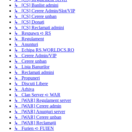
↳ [CS] Banlist admini
↳ [CS] Cerere Admin/Slot/VIP
↳ [CS] Cerere unban
↳ [CS] Donați
↳ [CS] Reclamati admini
↳ Respawn ➪ RS
↳ Regulament
↳ Anunturi
↳ Echipa RS.WORLDCS.RO
↳ Cerere Admin/VIP
↳ Cerere unban
↳ Lista Banurilor
↳ Reclamati admini
↳ Propuneri
↳ Discuti Libere
↳ Arhiva
↳ Clan Server ➪ WAR
↳ [WAR] Regulament server
↳ [WAR] Cerere admin
↳ [WAR] Anunțuri server
↳ [WAR] Cerere unban
↳ [WAR] Reclamații
↳ Furien ➪ FUIEN