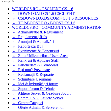
Jump to
WORLDCS.RO - GSCLIENT CS 1.6
↳ DOWNLOAD CS 1.6 GSCLIENT
↳ CSDOWNLOADS.COM - CS 1.6 RESOURCES
↳ TOP-BOOST.RO - BOOST CS 1.6
WORLDCS.RO - COMMUNITY ADMINISTRATION
↳ Administrație & Regulament
↳ Regulament | Ruls
↳ Anunțuri & Actualizări
↳ Raportează Bug
↳ Evenimente & Concursuri
↳ Zona Utilizatorilor - Users Area
↳ Rank-uri & Aplicare Staff
↳ Parteneriate & Colaborări
↳ Ești nou? Prezentate
↳ Reclamații & Repoarte
↳ Schimbare Username
↳ Idei & Îmbunătățiri forum
↳ Suport forum & Tehnic
↳ Afiliere Server & Gazduire Jocuri
↳ Cerere DNS | Afiliere Server
↳ Cerere Categori
↳ Oferte Admini & Servere noi