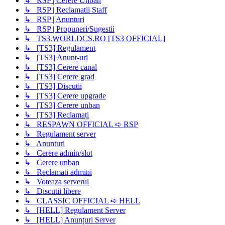
↳ RSP | Cerere Unban
↳ RSP | Reclamatii Staff
↳ RSP | Anunturi
↳ RSP | Propuneri/Sugestii
↳ TS3.WORLDCS.RO [TS3 OFFICIAL]
↳ [TS3] Regulament
↳ [TS3] Anunț-uri
↳ [TS3] Cerere canal
↳ [TS3] Cerere grad
↳ [TS3] Discutii
↳ [TS3] Cerere upgrade
↳ [TS3] Cerere unban
↳ [TS3] Reclamați
↳ RESPAWN OFFICIAL ➪ RSP
↳ Regulament server
↳ Anunturi
↳ Cerere admin/slot
↳ Cerere unban
↳ Reclamati admini
↳ Voteaza serverul
↳ Discutii libere
↳ CLASSIC OFFICIAL ➪ HELL
↳ [HELL] Regulament Server
↳ [HELL] Anunțuri Server