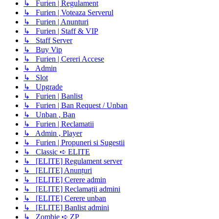
↳ Furien | Regulament
↳ Furien | Voteaza Serverul
↳ Furien | Anunturi
↳ Furien | Staff & VIP
↳ Staff Server
↳ Buy Vip
↳ Furien | Cereri Accese
↳ Admin
↳ Slot
↳ Upgrade
↳ Furien | Banlist
↳ Furien | Ban Request / Unban
↳ Unban , Ban
↳ Furien | Reclamatii
↳ Admin , Player
↳ Furien | Propuneri si Sugestii
↳ Classic ➪ ELITE
↳ [ELITE] Regulament server
↳ [ELITE] Anunțuri
↳ [ELITE] Cerere admin
↳ [ELITE] Reclamații admini
↳ [ELITE] Cerere unban
↳ [ELITE] Banlist admini
↳ Zombie ➪ ZP