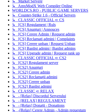
↳ Market Servere
↳ AmxModX Web Compiler Online
WORLDCS.RO - PUBLIC GAME SERVERS
↳ Counter-Strike 1.6 - Official Servers
↳ CLASSIC OFFICIAL ➪ CS
↳ [CS] Regulament | Ruls
↳ [CS] Anunțuri | Annouces
↳ [CS] Cerere Admin | Request admin
↳ [CS] Reclamati admini | Complaints
↳ [CS] Cerere unban | Request Unban
↳ [CS] Banlist admini | Banlist admins
↳ [CS] Upgrade admin | Request rank up
↳ CLASSIC OFFICIAL ➪ CS2
↳ [CS2] Regulament server
↳ [CS2] Anunțuri
↳ [CS2] Cerere admin
↳ [CS2] Reclamații admini
↳ [CS2] Cerere unban
↳ [CS2] Banlist admini
↳ CLASSIC ➪ RELAX
↳ - [Relax] Discordul Serverului
↳ - [RELAX] REGULAMENT
↳ - [Relax] Donații - Donations
↳ -[Relax] Cerere Admin - Admin requestum