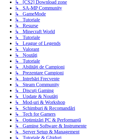
↳ [CS2] Download zone
↳ SA-MP Community
↳ GameMode
↳ Tutoriale
↳ Resurse
↳ Minecraft World
↳ Tutoriale
↳ League of Legends
↳ Valorant
↳ Noutăţi
↳ Tutoriale
↳ Abilități de Campioni
↳ Prezentare Campioni
↳ Intrebări Frecvente
↳ Steam Community
↳ Discuți Gaming
↳ Update & Noutăți
↳ Mod-uri & Workshop
↳ Schimburi & Recomandări
↳ Tech for Gamers
↳ Optimizări PC & Performanță
↳ Gaming Software & Instrumente
↳ Server Setup & Management
↳ Tutoriale & Ghiduri