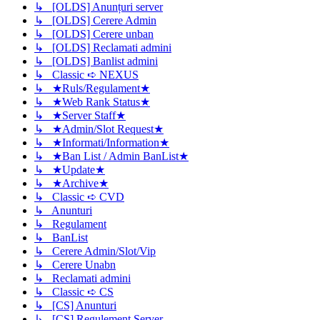
↳ [OLDS] Anunțuri server
↳ [OLDS] Cerere Admin
↳ [OLDS] Cerere unban
↳ [OLDS] Reclamati admini
↳ [OLDS] Banlist admini
↳ Classic ➪ NEXUS
↳ ★Ruls/Regulament★
↳ ★Web Rank Status★
↳ ★Server Staff★
↳ ★Admin/Slot Request★
↳ ★Informati/Information★
↳ ★Ban List / Admin BanList★
↳ ★Update★
↳ ★Archive★
↳ Classic ➪ CVD
↳ Anunturi
↳ Regulament
↳ BanList
↳ Cerere Admin/Slot/Vip
↳ Cerere Unabn
↳ Reclamati admini
↳ Classic ➪ CS
↳ [CS] Anunturi
↳ [CS] Regulement Server