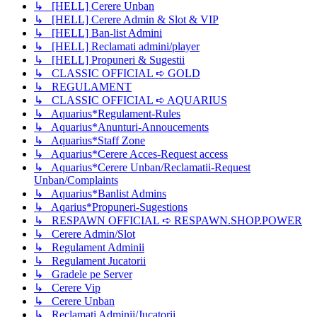
↳ [HELL] Cerere Unban
↳ [HELL] Cerere Admin & Slot & VIP
↳ [HELL] Ban-list Admini
↳ [HELL] Reclamati admini/player
↳ [HELL] Propuneri & Sugestii
↳ CLASSIC OFFICIAL ➪ GOLD
↳ REGULAMENT
↳ CLASSIC OFFICIAL ➪ AQUARIUS
↳ Aquarius*Regulament-Rules
↳ Aquarius*Anunturi-Annoucements
↳ Aquarius*Staff Zone
↳ Aquarius*Cerere Acces-Request access
↳ Aquarius*Cerere Unban/Reclamatii-Request
Unban/Complaints
↳ Aquarius*Banlist Admins
↳ Aqarius*Propuneri-Sugestions
↳ RESPAWN OFFICIAL ➪ RESPAWN.SHOP.POWER
↳ Cerere Admin/Slot
↳ Regulament Adminii
↳ Regulament Jucatorii
↳ Gradele pe Server
↳ Cerere Vip
↳ Cerere Unban
↳ Reclamati Adminii/Jucatorii