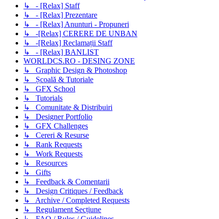
↳ - [Relax] Staff
↳ - [Relax] Prezentare
↳ - [Relax] Anunturi - Propuneri
↳ -[Relax] CERERE DE UNBAN
↳ -[Relax] Reclamații Staff
↳ - [Relax] BANLIST
WORLDCS.RO - DESING ZONE
↳ Graphic Design & Photoshop
↳ Școală & Tutoriale
↳ GFX School
↳ Tutorials
↳ Comunitate & Distribuiri
↳ Designer Portfolio
↳ GFX Challenges
↳ Cereri & Resurse
↳ Rank Requests
↳ Work Requests
↳ Resources
↳ Gifts
↳ Feedback & Comentarii
↳ Design Critiques / Feedback
↳ Archive / Completed Requests
↳ Regulament Secțiune
↳ FAQ / Rules / Guidelines