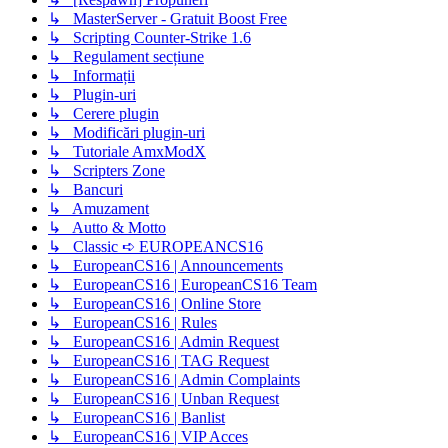
↳ MasterServer - Gratuit Boost Free
↳ Scripting Counter-Strike 1.6
↳ Regulament secțiune
↳ Informații
↳ Plugin-uri
↳ Cerere plugin
↳ Modificări plugin-uri
↳ Tutoriale AmxModX
↳ Scripters Zone
↳ Bancuri
↳ Amuzament
↳ Autto & Motto
↳ Classic ➪ EUROPEANCS16
↳ EuropeanCS16 | Announcements
↳ EuropeanCS16 | EuropeanCS16 Team
↳ EuropeanCS16 | Online Store
↳ EuropeanCS16 | Rules
↳ EuropeanCS16 | Admin Request
↳ EuropeanCS16 | TAG Request
↳ EuropeanCS16 | Admin Complaints
↳ EuropeanCS16 | Unban Request
↳ EuropeanCS16 | Banlist
↳ EuropeanCS16 | VIP Acces