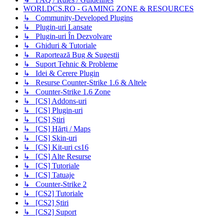
WORLDCS.RO - GAMING ZONE & RESOURCES
↳ Community-Developed Plugins
↳ Plugin-uri Lansate
↳ Plugin-uri În Dezvolvare
↳ Ghiduri & Tutoriale
↳ Raportează Bug & Sugestii
↳ Suport Tehnic & Probleme
↳ Idei & Cerere Plugin
↳ Resurse Counter-Strike 1.6 & Altele
↳ Counter-Strike 1.6 Zone
↳ [CS] Addons-uri
↳ [CS] Plugin-uri
↳ [CS] Știri
↳ [CS] Hărți / Maps
↳ [CS] Skin-uri
↳ [CS] Kit-uri cs16
↳ [CS] Alte Resurse
↳ [CS] Tutoriale
↳ [CS] Tatuaje
↳ Counter-Strike 2
↳ [CS2] Tutoriale
↳ [CS2] Știri
↳ [CS2] Suport