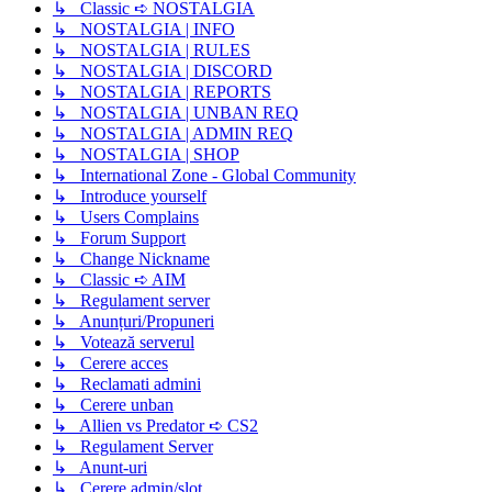
↳ Classic ➪ NOSTALGIA
↳ NOSTALGIA | INFO
↳ NOSTALGIA | RULES
↳ NOSTALGIA | DISCORD
↳ NOSTALGIA | REPORTS
↳ NOSTALGIA | UNBAN REQ
↳ NOSTALGIA | ADMIN REQ
↳ NOSTALGIA | SHOP
↳ International Zone - Global Community
↳ Introduce yourself
↳ Users Complains
↳ Forum Support
↳ Change Nickname
↳ Classic ➪ AIM
↳ Regulament server
↳ Anunțuri/Propuneri
↳ Votează serverul
↳ Cerere acces
↳ Reclamati admini
↳ Cerere unban
↳ Allien vs Predator ➪ CS2
↳ Regulament Server
↳ Anunt-uri
↳ Cerere admin/slot